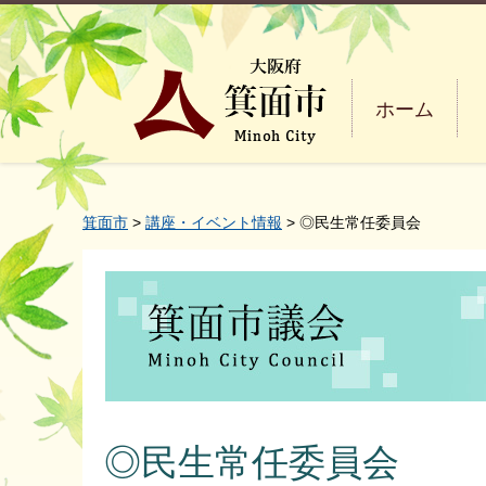
ホーム
箕面市
>
講座・イベント情報
> ◎民生常任委員会
◎民生常任委員会