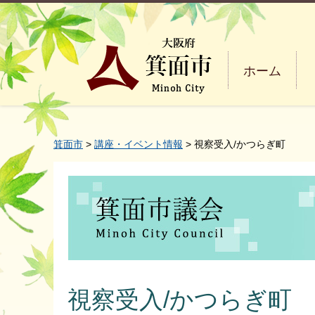
ホーム
箕面市
>
講座・イベント情報
> 視察受入/かつらぎ町
視察受入/かつらぎ町