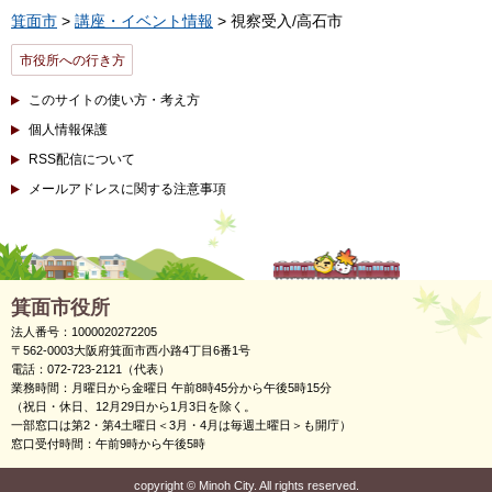
箕面市
>
講座・イベント情報
> 視察受入/高石市
市役所への行き方
このサイトの使い方・考え方
個人情報保護
RSS配信について
メールアドレスに関する注意事項
箕面市役所
法人番号：1000020272205
〒562-0003大阪府箕面市西小路4丁目6番1号
電話：072-723-2121（代表）
業務時間：月曜日から金曜日 午前8時45分から午後5時15分
（祝日・休日、12月29日から1月3日を除く。
一部窓口は第2・第4土曜日＜3月・4月は毎週土曜日＞も開庁）
窓口受付時間：午前9時から午後5時
copyright
©
Minoh City. All rights reserved.