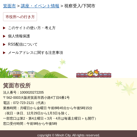
箕面市
>
講座・イベント情報
> 視察受入/下関市
市役所への行き方
このサイトの使い方・考え方
個人情報保護
RSS配信について
メールアドレスに関する注意事項
箕面市役所
法人番号：1000020272205
〒562-0003大阪府箕面市西小路4丁目6番1号
電話：072-723-2121（代表）
業務時間：月曜日から金曜日 午前8時45分から午後5時15分
（祝日・休日、12月29日から1月3日を除く。
一部窓口は第2・第4土曜日＜3月・4月は毎週土曜日＞も開庁）
窓口受付時間：午前9時から午後5時
copyright
©
Minoh City. All rights reserved.