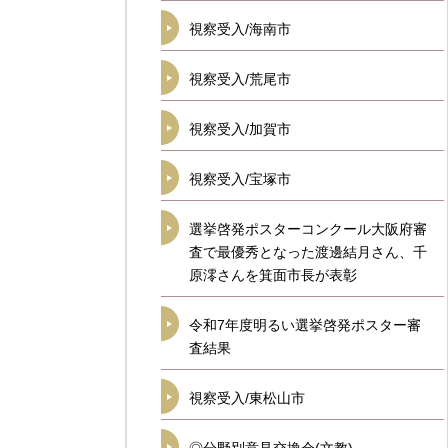
視察受入/海南市
視察受入/荒尾市
視察受入/加賀市
視察受入/宝塚市
選挙啓発ポスターコンクール大阪府審
査で最優秀となった渡邊結月さん、千
原澪さんを箕面市長が表彰
令和7年度明るい選挙啓発ポスター審
査結果
視察受入/東松山市