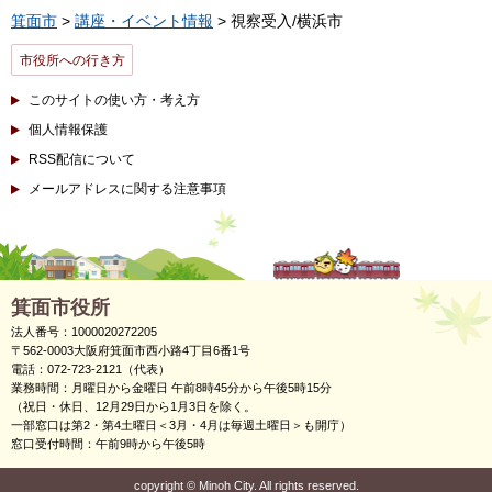
箕面市
>
講座・イベント情報
> 視察受入/横浜市
市役所への行き方
このサイトの使い方・考え方
個人情報保護
RSS配信について
メールアドレスに関する注意事項
箕面市役所
法人番号：1000020272205
〒562-0003大阪府箕面市西小路4丁目6番1号
電話：072-723-2121（代表）
業務時間：月曜日から金曜日 午前8時45分から午後5時15分
（祝日・休日、12月29日から1月3日を除く。
一部窓口は第2・第4土曜日＜3月・4月は毎週土曜日＞も開庁）
窓口受付時間：午前9時から午後5時
copyright
©
Minoh City. All rights reserved.