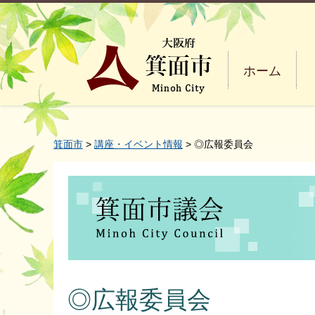
ホーム
箕面市
>
講座・イベント情報
> ◎広報委員会
◎広報委員会