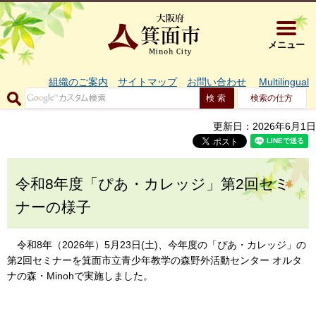
大阪府箕面市 
メニュー
組織のご案内
サイトマップ
お問い合わせ
Multilingual
検索の仕方
更新日：2026年6月1日
令和8年度「ぴあ・カレッジ」第2回セミ
ナーの様子
令和8年（2026年）5月23日(土)、今年度の「ぴあ・カレッジ」の
第2回セミナーを箕面市立青少年教学の森野外活動センター オルタ
ナの森・Minohで実施しました。