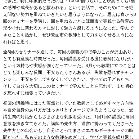
できた。特に印象的だったのは「10000個つらいことがあっても1個
の感謝や成長があると救われる」というお話で、そのためにこそ絶
え間ない努力を重ねていきたいと思うようになった。思えば春から8
回のセミナーを受講し、回を重ねるごとに箕面市で実践する教育の
形やそれに関わる方々に対して魅力を感じるようになった。学んで
きたことを活かし、ぜひ箕面市の教師として力を尽くせるようにな
れればと思う。
全8回のセミナーを通して、毎回の講義の中で学ぶことが沢山あり、
とても有意義な時間だった。毎回講義を受ける度に教師になりたい
という気持ちや実感が強くなっていった。4月から教壇に立つことは
とても楽しみな反面、不安もたくさんあるが、失敗を恐れずチャレ
ンジし、不安を少しでもなくしていきたい。すべての子どもたち、
そして自分を大切にこのセミナーで学んだことを忘れず、また初心
を忘れずに頑張っていきたい。
初回の講義時にはまだ漠然としていた教師としてめざすべき方向性
や自分自身のあり方がはっきりとイメージできるようになった。受
講生間の対話からもさまざまな刺激を受けた。1回1回の講義に毎回
意欲を掻き立てられた。講師の先生方、運営に携わってくださった
先生方との出会いも、自分にとってまさにエネルギーチャージの時
間だった。私もそのような教師をめざして、学びと実践を繰り返し