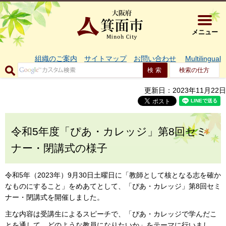
大阪府箕面市 
メニュー
組織のご案内
サイトマップ
お問い合わせ
Multilingual
検索の仕方
更新日：2023年11月22日
令和5年度「ぴあ・カレッジ」第8回セミ
ナー・閉講式の様子
令和5年（2023年）9月30日土曜日に「教師として核となる志を確か
なものにすること」をめあてとして、「ぴあ・カレッジ」第8回セミ
ナー・閉講式を開催しました。
主な内容は受講生によるスピーチで、「ぴあ・カレッジで学んだこ
とを通して、どのような教員になりたいか」をテーマに行いまし