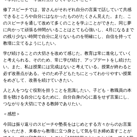
修了スピーチでは、皆さんがそれぞれ自分の言葉で話していて共感
できるところや自分にはなかったものがたくさん見えた。また、こ
のスピーチを通して改めて多くのことを学ぶことができた。同じ夢
に向かって頑張る仲間がいることはとても心強いし、4月になるまで
の残り少ない時間で自分に足りないものを明確にし、自信を持って
教壇に立てるようにしたい。
学び続けることの大切さを改めて感じた。教育は常に進化していく
と考えられる。そのため、常に学び続け、アップデートをし続けた
い。また、私は授業には完成はないと考えている。授業が終わると
必ず改善点がある。そのため子どもたちにとってわかりやすい授業
をめざして、改善を続けていきたい。
人と人をつなぐ役割を担うことを意識したい。子ども・教職員の本
音を聴ける自分になるために、自分自身の心に蓋をせず言葉にし、
つながりを大切にできる教師でありたい。
＜感想＞
今回は振り返りのスピーチや塾長をはじめとする方々からのお言葉
をいただき、来春から教壇に立つ身として気を引き締め直すことが