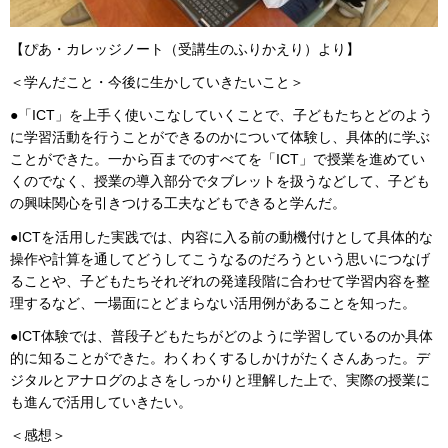
【ぴあ・カレッジノート（受講生のふりかえり）より】
＜学んだこと・今後に生かしていきたいこと＞
●「ICT」を上手く使いこなしていくことで、子どもたちとどのよう
に学習活動を行うことができるのかについて体験し、具体的に学ぶ
ことができた。一から百までのすべてを「ICT」で授業を進めてい
くのでなく、授業の導入部分でタブレットを扱うなどして、子ども
の興味関心を引きつける工夫などもできると学んだ。
●ICTを活用した実践では、内容に入る前の動機付けとして具体的な
操作や計算を通してどうしてこうなるのだろうという思いにつなげ
ることや、子どもたちそれぞれの発達段階に合わせて学習内容を整
理するなど、一場面にとどまらない活用例があることを知った。
●ICT体験では、普段子どもたちがどのように学習しているのか具体
的に知ることができた。わくわくするしかけがたくさんあった。デ
ジタルとアナログのよさをしっかりと理解した上で、実際の授業に
も進んで活用していきたい。
＜感想＞