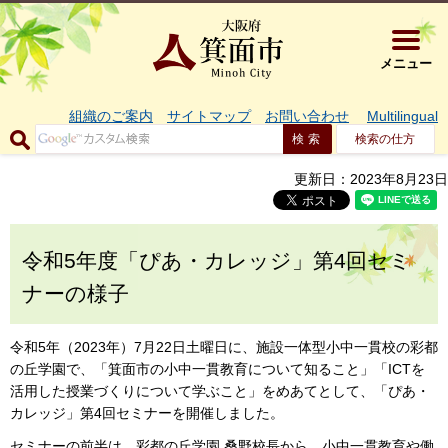
大阪府箕面市 
メニュー
組織のご案内
サイトマップ
お問い合わせ
Multilingual
検索の仕方
更新日：2023年8月23日
令和5年度「ぴあ・カレッジ」第4回セミ
ナーの様子
令和5年（2023年）7月22日土曜日に、施設一体型小中一貫校の彩都
の丘学園で、「箕面市の小中一貫教育について知ること」「ICTを
活用した授業づくりについて学ぶこと」をめあてとして、「ぴあ・
カレッジ」第4回セミナーを開催しました。
セミナーの前半は、彩都の丘学園 桑野校長から、小中一貫教育や働