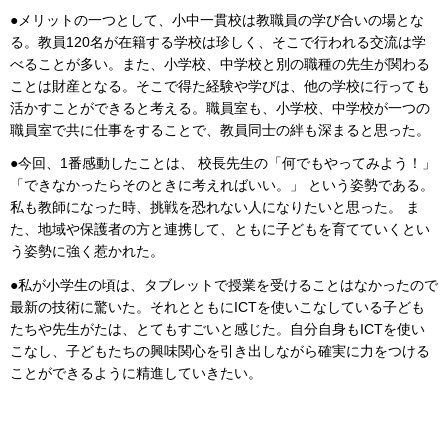
●メリットの一つとして、小中一貫校は教職員の学び合いの場とな
る。教員120名が在籍する学校は珍しく、そこで行われる交流は学
べることが多い。また、小学校、中学校と別の職種の先生が関わる
ことは財産となる。そこで得た経験や学びは、他の学校に行っても
活かすことができると考える。職員室も、小学校、中学校が一つの
職員室で共に仕事をすることで、教員同士の絆も深まると思った。
●今回、1番感動したことは、 校長先生の「何でもやってみよう！」
「できなかったらそのときに考えればいい。」 という姿勢である。
私も教師になった時、挑戦を恐れない人になりたいと思った。 ま
た、地域や保護者の方と連携して、ともに子どもを育てていくとい
う姿勢に強く惹かれた。
●私が小学生の頃は、タブレットで授業を受けることはなかったので
最新の技術に驚いた。それとともにICTを使いこなしている子ども
たちや先生がたは、とてもすごいと感じた。自分自身もICTを使い
こなし、子どもたちの興味関心を引き出しながら確実に力をつける
ことができるように精進していきたい。