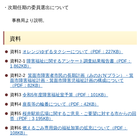
・次期任期の委員選出について
事務局より説明。
資料
資料1
オレンジゆずるタクシーについて（PDF：227KB）
資料2-1
障害福祉に関するアンケート調査結果報告書（PDF：
1,862KB）
資料2-2
箕面市障害者市民の長期計画（みのお‘N’プラン）・箕
面市障害福祉計画・箕面市障害児福祉計画の構成について
（PDF：82KB）
資料3
令和5年度障害福祉室予算（PDF：101KB）
資料4
座長等の輪番について（PDF：42KB）
資料5
桜井駅前広場に関するご意見・ご要望に対する市からの回
答（PDF：3,195KB）
資料6
燃えるごみ専用袋の福祉加算の拡充について（PDF：
108KB）