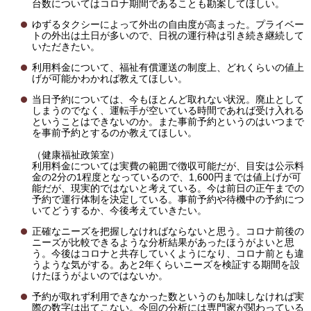
台数についてはコロナ期間であることも勘案してほしい。
ゆずるタクシーによって外出の自由度が高まった。プライベー
トの外出は土日が多いので、日祝の運行枠は引き続き継続して
いただきたい。
利用料金について、福祉有償運送の制度上、どれくらいの値上
げが可能かわかれば教えてほしい。
当日予約については、今もほとんど取れない状況。廃止として
しまうのでなく、運転手が空いている時間であれば受け入れる
ということはできないのか。また事前予約というのはいつまで
を事前予約とするのか教えてほしい。
（健康福祉政策室）
利用料金については実費の範囲で徴収可能だが、目安は公示料
金の2分の1程度となっているので、1,600円までは値上げが可
能だが、現実的ではないと考えている。今は前日の正午までの
予約で運行体制を決定している。事前予約や待機中の予約につ
いてどうするか、今後考えていきたい。
正確なニーズを把握しなければならないと思う。コロナ前後の
ニーズが比較できるような分析結果があったほうがよいと思
う。今後はコロナと共存していくようになり、コロナ前とも違
うような気がする。あと2年くらいニーズを検証する期間を設
けたほうがよいのではないか。
予約が取れず利用できなかった数というのも加味しなければ実
際の数字は出てこない。今回の分析には専門家が関わっている