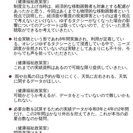
（健康福祉政策室）
制度立ち上げ当時は、経済的な移動困難者も対象とする配慮が
あったかと思う。今回はあくまでも物理的な移動困難者という
視点で説明した。経済面や重度の視覚障害というのは違う視点
で考えないといけない。ゆずるタクシーがなくなった場合の影
響についてのアンケートは取っていないので、どういった意見
聴取ができるか考えていきたい。
社会実験という形であれ8年間実施され、利用が定着してい
る。オレンジゆずるタクシーとして浸透している中で、ニーズ
調査が全然されていないのは実験としてあまりにも不十分。今
からでも声を拾っていただきたい。
（健康福祉政策室）
これまでの実績資料はあるので可能な限り提供していきたい。
雨や台風の日は予約が取りにくく、天気に左右される。天気
に関するデータがほしい。
（健康福祉政策室）
可能かどうか考えるが、データをとっていないので難しいかも
しれない。
必要台数を試算するための実績データが令和3年と4年の2年間
だけ。この2年間はかなり外出を控えてきた。これが本当の必
要台数なのか疑問。
（健康福祉政策室）
問題意識はある。