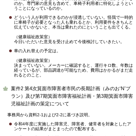
のか。専門家の意見も含めて、車椅子利用者に特化しようとい
うことになっているのか。
どういう人が利用できるのかが浸透していない。怪我で一時的
に車椅子が必要となった人も乗れるとか、利用要件をきちんと
伝えていかないと、本当は乗れたのにということも出てくる。
（健康福祉政策室）
今日いただいた意見を受け止めて今後検討していきたい。
車の入れ替えの予定は。
（健康福祉政策室）
決まっていない。メーカーに確認すると、運行キロ数、年数は
経っているが、部品調達が可能なため、費用はかかるがまだ走
れるとのこと。
案件2 第4次箕面市障害者市民の長期計画（みのお‘N’プ
ラン）及び第7期箕面市障害福祉計画・第3期箕面市障害
児福祉計画の策定について
事務局から資料2-1および2-2に基づき説明。
令和4年度に実施した障害児、障害者、健常者を対象としたア
ンケートの結果がまとまったので配布する。