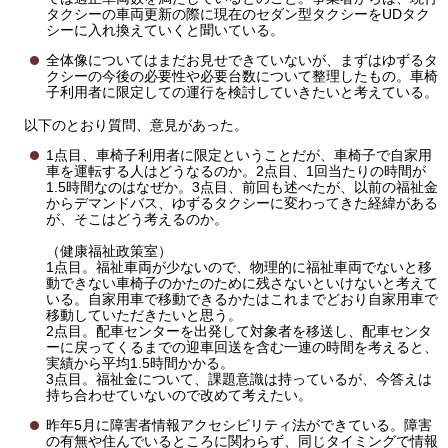
タクシーの車両更新の際に現在のセダン型タクシーをUDタク
シーに入れ換えていくと聞いている。
全体像についてはまだお見せできていないが、まずはゆずるタ
クシーの今後の必要性や必要台数について整理したもの。車椅
子利用者に限定しての運行を検討していきたいと考えている。
以下のとおり質問、意見があった。
1点目、車椅子利用者に限定ということだが、車椅子で自家用
車を運転する人はどうなるのか。2点目、1回当たりの時間が
1.5時間なのはなぜか。3点目、前回も述べたが、以前の福祉金
からデマンドバス、ゆずるタクシーに変わってきた経緯がある
が、そこはどう考えるのか。
（健康福祉政策室）
1点目。福祉車両が少ないので、物理的に福祉車両でないと移
動できない車椅子のかたのために残さないといけないと考えて
いる。自家用車で移動できるかたはこれまでどおり自家用車で
移動していただきたいと思う。
2点目。配車センターを出発して対象者を移送し、配車センタ
ーに戻ってくるまでの迎車回送を含む一連の時間を考えると、
実績から平均1.5時間かかる。
3点目。福祉金について、課題意識は持っているが、今答えは
持ち合わせていないので改めて考えたい。
昨年5月に障害者情報アクセシビリティ法ができている。障害
の有無や住んでいるところに関わらず、同じタイミングで情報