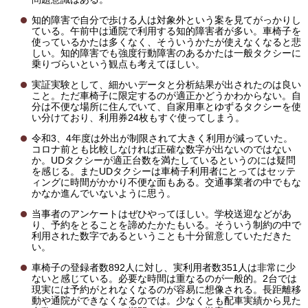
知的障害で自分で歩ける人は対象外という案を見てがっかりし
ている。午前中は通院で利用する知的障害者が多い。車椅子を
使っているかたは多くなく、そういうかたが使えなくなると悲
しい。知的障害でも強度行動障害のあるかたは一般タクシーに
乗りづらいという観点も考えてほしい。
実証実験として、細かいデータと分析結果が出されたのは良い
こと。ただ車椅子に限定するのが適正かどうかわからない。自
分は不便な場所に住んでいて、自家用車とゆずるタクシーを使
い分けており、利用券24枚もすぐ使ってしまう。
令和3、4年度は外出が制限されて大きく利用が減っていた。
コロナ前とも比較しなければ正確な数字が出ないのではない
か。UDタクシーが適正台数を満たしているというのには疑問
を感じる。またUDタクシーは車椅子利用者にとってはセッテ
ィングに時間がかかり不便な面もある。交通事業者の中でもな
かなか進んでいないように思う。
当事者のアンケートはぜひやってほしい。学校送迎などがあ
り、予約をとることを諦めたかたもいる。そういう制約の中で
利用された数字であるということも十分留意していただきた
い。
車椅子の登録者数892人に対し、実利用者数351人は非常に少
ないと感じている。必要な時間は重なるのが一般的。2台では
現実には予約がとれなくなるのが容易に想像される。長距離移
動や通院ができなくなるのでは。少なくとも配車実績から見た