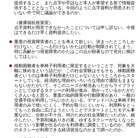
提供すること、また点字や手話など本人が希望する形で情報提
供することとなっている。今回のように点字資料が用意されて
いない中で同じ議論ができるのか。
（健康福祉政策室）
点字資料が用意できなかったことについては申し訳ない。今後
はできるだけ早く資料提供したい。
重度の視覚障害者のことを考えて欲しい。決まったところしか
行けない、どこへも行けないかたは行動が制限されてしまう。
特に高齢かつ視覚障害のかたはこの点が顕著なので充分に検討
してほしい。
移動困難者を車椅子利用者に限定するということで、対象を大
幅に狭めるという話だが、この社会実験はそもそも、移動困難
者というのは車椅子利用者だけじゃないというところからスタ
ートしている。経済的な理由やいろいろな理由で通院もままな
らないかたがいて、そこのニーズが相当あったからライフライ
ンとしてゆずるタクシーの利用が進み、助かっているかたがた
くさんいると思う。重度の知的障害や行動障害があり、一般の
交通手段が利用しづらいかたもいる。デマンドバスは車椅子利
用者のみで使いにくく、予約が取りにくいから、利用料をとっ
てもっと自由に広げようということでスタートとしたモデル事
業なのに、分析が不十分。何のための社会実験だったのか。縮
小したい、予算削減ありきの案。ゆずるタクシーがなくなった
らどういう影響が出るのかを利用者に調査しているのか。民間
のタクシーが利用できる経済状況なのかまで調べたのか。