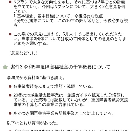
Nプランで大きな方向性を示し、それに基づき3年ごとの計画
を立てていく。今回はNプランについて、大きく2点意見を伺
いたい。
1.基本理念、基本目標について、今後必要な視点
2.分野別施策について、この10年の振り返りと、今後必要な視
点
この場での意見に加えて、5月末までに提出していただきた
い。当事者3団体については改めて団体としての意見のとりま
とめをお願いする。
（意見などなし）
案件3 令和5年度障害福祉室の予算概要について
事務局から資料3に基づき説明。
各事業実績をふまえて増額・減額している。
20番の地域生活支援事業は、施設ガイドを拡充した分増額し
ている。また資料には記載していないが、重度障害者就労支援
事業の予算もこの事業に含まれている。
あかつき園再整備事業も新規事業として計上している。
以下のとおり質問があった。