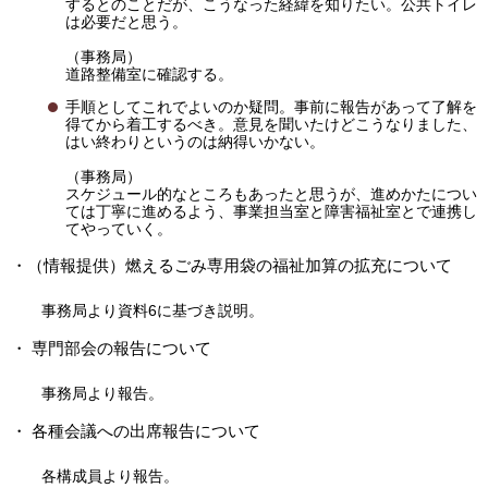
するとのことだが、こうなった経緯を知りたい。公共トイレ
は必要だと思う。
（事務局）
道路整備室に確認する。
手順としてこれでよいのか疑問。事前に報告があって了解を
得てから着工するべき。意見を聞いたけどこうなりました、
はい終わりというのは納得いかない。
（事務局）
スケジュール的なところもあったと思うが、進めかたについ
ては丁寧に進めるよう、事業担当室と障害福祉室とで連携し
てやっていく。
・（情報提供）燃えるごみ専用袋の福祉加算の拡充について
事務局より資料6に基づき説明。
・ 専門部会の報告について
事務局より報告。
・ 各種会議への出席報告について
各構成員より報告。