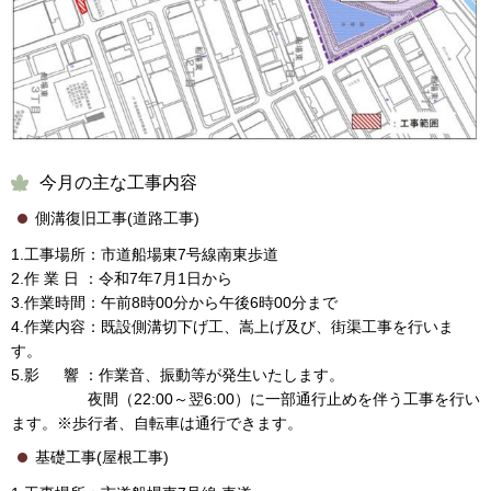
今月の主な工事内容
側溝復旧工事(道路工事)
1.工事場所：市道船場東7号線南東歩道
2.作 業 日 ：令和7年7月1日から
3.作業時間：午前8時00分から午後6時00分まで
4.作業内容：既設側溝切下げ工、嵩上げ及び、街渠工事を行いま
す。
5.影 響 ：作業音、振動等が発生いたします。
夜間（22:00～翌6:00）に一部通行止めを伴う工事を行い
ます。※歩行者、自転車は通行できます。
基礎工事(屋根工事)