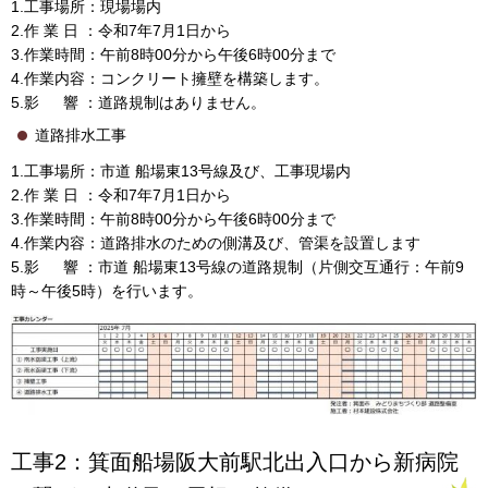
1.工事場所：現場場内
2.作 業 日 ：令和7年7月1日から
3.作業時間：午前8時00分から午後6時00分まで
4.作業内容：コンクリート擁壁を構築します。
5.影 響 ：道路規制はありません。
道路排水工事
1.工事場所：市道 船場東13号線及び、工事現場内
2.作 業 日 ：令和7年7月1日から
3.作業時間：午前8時00分から午後6時00分まで
4.作業内容：道路排水のための側溝及び、管渠を設置します
5.影 響 ：市道 船場東13号線の道路規制（片側交互通行：午前9
時～午後5時）を行います。
工事2：箕面船場阪大前駅北出入口から新病院