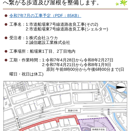
へ繋がる歩道及び屋根を整備します
。
令和7年7月の工事予定（PDF：85KB）
工事名：1:市道船場東7号線道路改良工事(その2)
2:市道船場東7号線道路改良工事(シェルター)
受注者：1:株式会社ユウカ
2:誠信建設工業株式会社
工事場所：船場東1丁目、2丁目地内
工期・作業時間：1:令和7年4月28日から令和8年2月27日
2:令和7年4月21日から令和8年1月9日
原則 午前8時00分から午後6時00分まで(日
曜日・祝日は休工)