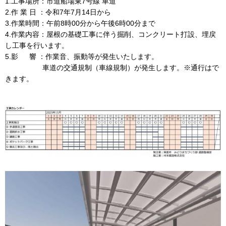
1.工事場所：市道船場東7号線 車道
2.作 業 日 ：令和7年7月14日から
3.作業時間：午前8時00分から午後6時00分まで
4.作業内容：屋根の基礎工事に伴う掘削、コンクリート打設、埋戻
し工事を行います。
5.影 響 ：作業音、振動等が発生いたします。
車道の交通規制（車線規制）が発生します。※通行はで
きます。