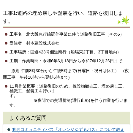
工事1:道路の埋め戻しや舗装を行い、道路を復旧しま
す。
工事名：北大阪急行線延伸事業に伴う道路復旧工事（その5）
受注者：村本建設株式会社
工事場所：国道423号側道南行（船場東2丁目、3丁目地内）
工期・作業時間：令和6年6月18日から令和7年12月26日まで
原則 午前8時30分から午後5時まで(日曜日・祝日は休工） (夜
間工事 午後10時から翌朝6時まで)
11月作業概要：道路復旧のため、仮設物撤去工、埋め戻し工、
標識工、舗装工を行いま
す
※夜間での交通規制(通行止め)を伴う作業を行いま
す。
よくあるご質問
箕面コミュニティバス『オレンジゆずるバス』について教え