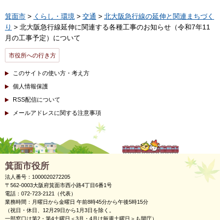
箕面市
>
くらし・環境
>
交通
>
北大阪急行線の延伸と関連まちづく
り
> 北大阪急行線延伸に関連する各種工事のお知らせ（令和7年11
月の工事予定）について
市役所への行き方
このサイトの使い方・考え方
個人情報保護
RSS配信について
メールアドレスに関する注意事項
箕面市役所
法人番号：1000020272205
〒562-0003大阪府箕面市西小路4丁目6番1号
電話：072-723-2121（代表）
業務時間：月曜日から金曜日 午前8時45分から午後5時15分
（祝日・休日、12月29日から1月3日を除く。
一部窓口は第2・第4土曜日＜3月・4月は毎週土曜日＞も開庁）