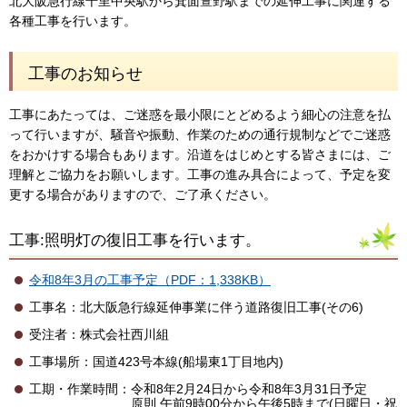
北大阪急行線千里中央駅から箕面萱野駅までの延伸工事に関連する
各種工事を行います。
工事のお知らせ
工事にあたっては、ご迷惑を最小限にとどめるよう細心の注意を払
って行いますが、騒音や振動、作業のための通行規制などでご迷惑
をおかけする場合もあります。沿道をはじめとする皆さまには、ご
理解とご協力をお願いします。工事の進み具合によって、予定を変
更する場合がありますので、ご了承ください。
工事:照明灯の復旧工事を行います。
令和8年3月の工事予定（PDF：1,338KB）
工事名：北大阪急行線延伸事業に伴う道路復旧工事(その6)
受注者：株式会社西川組
工事場所：国道423号本線(船場東1丁目地内)
工期・作業時間：令和8年2月24日から令和8年3月31日予定
原則 午前9時00分から午後5時まで(日曜日・祝