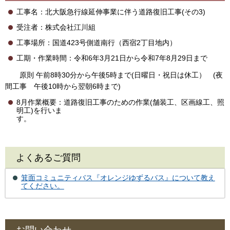
工事名：北大阪急行線延伸事業に伴う道路復旧工事(その3)
受注者：株式会社江川組
工事場所：国道423号側道南行（西宿2丁目地内）
工期・作業時間：令和6年3月21日から令和7年8月29日まで
原則 午前8時30分から午後5時まで(日曜日・祝日は休工） (夜
間工事 午後10時から翌朝6時まで)
8月作業概要：道路復旧工事のための作業(舗装工、区画線工、照
明工)を行いま
よくあるご質問
箕面コミュニティバス『オレンジゆずるバス』について教え
てください。