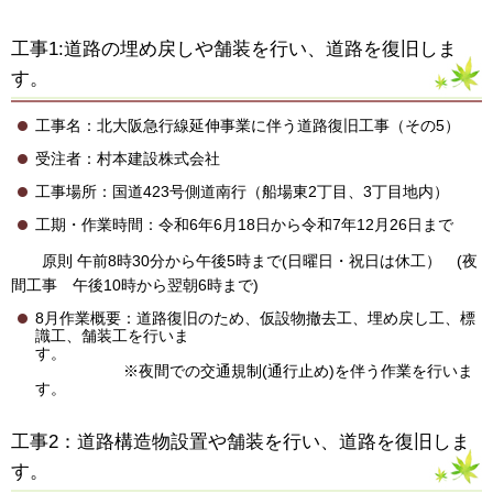
工事1:道路の埋め戻しや舗装を行い、道路を復旧しま
す。
工事名：北大阪急行線延伸事業に伴う道路復旧工事（その5）
受注者：村本建設株式会社
工事場所：国道423号側道南行（船場東2丁目、3丁目地内）
工期・作業時間：令和6年6月18日から令和7年12月26日まで
原則 午前8時30分から午後5時まで(日曜日・祝日は休工） (夜
間工事 午後10時から翌朝6時まで)
8月作業概要：道路復旧のため、仮設物撤去工、埋め戻し工、標
識工、舗装工を行いま
す
※夜間での交通規制(通行止め)を伴う作業を行いま
す。
工事2：道路構造物設置や舗装を行い、道路を復旧しま
す。