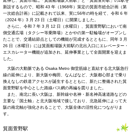
延伸し、箕面市域に「箕面船場阪大前駅」と「箕面萱野駅」の2駅を
新設するもので、昭和 43 年（1968年）策定の箕面市総合計画（第
一次総合計画）に記載されて以来、実に56年の時を経て、令和 6 年
（2024 年）3 月 23 日（土曜日）に開業しました。
さらに、令和 7 年 3 月 12 日（水曜日）、箕面萱野駅において南
側交通広場（タクシー等乗降場）とかやの第一駐輪場がオープンし
たことで、交通結節点としての機能が完成するとともに、同年 3 月
26 日（水曜日）には箕面船場阪大前駅の北出入口にエレベーター・
エスカレーター機能が追加され、延伸事業として全面開業を迎えま
した。
大阪の大動脈である Osaka Metro 御堂筋線と直結する北大阪急行
線の延伸により、新大阪や梅田、なんばなど、大阪都心部まで乗り
換えなしの鉄道アクセスが誕生するとともに、新たに整備された箕
面萱野駅を中心とした路線バス網の再編を図りました。
また、南北に長い大阪は、新幹線や名神・新名神高速道路などの
主要な「国土軸」と北大阪地域で接しており、北急延伸によって大
阪の南北軸が強化されることで、大阪全体の活性化につながりま
す。
箕面萱野駅