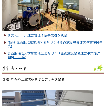
新文化ホール運営管理予定事業者を決定
(仮称)箕面船場駅前地区まちづくり拠点施設整備運営事業(PFI事
業)
箕面船場阪大前駅前地区まちづくり拠点施設整備運営事業(第2
期)(PFI事業)
歩行者デッキ
国道423号を上空で横断するデッキを整備