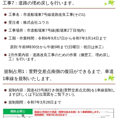
工事7：道路の埋め戻しを行います。
工事名：市道船場東7号線道路改良工事(その1)
受注者：株式会社ユウカ
工事場所：市道船場東7号線(船場東2丁目地内）
工期・作業時間：令和6年9月17日から令和7年3月14日まで
原則 午前8時30分から午後5時まで(日曜日・祝日は休工）
2月作業内容：道路改良工事のための作業（擁壁工、埋め戻し
工）を行います。
規制占用1：萱野交差点南側の復旧ができるまで、車道
1車線を規制いたします。
規制内容：国道423号南行き側道(萱野交差点北側)を1車線規制し
ます(詳しくは下記位置図をご覧下さい)。
規制期間：令和7年3月28日まで