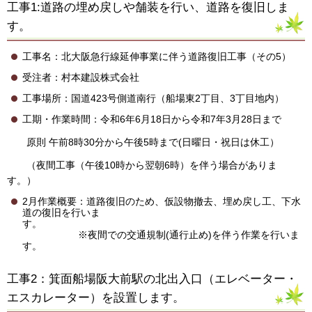
工事1:道路の埋め戻しや舗装を行い、道路を復旧しま
す。
工事名：北大阪急行線延伸事業に伴う道路復旧工事（その5）
受注者：村本建設株式会社
工事場所：国道423号側道南行（船場東2丁目、3丁目地内）
工期・作業時間：令和6年6月18日から令和7年3月28日まで
原則 午前8時30分から午後5時まで(日曜日・祝日は休工）
（夜間工事（午後10時から翌朝6時）を伴う場合がありま
す。）
2月作業概要：道路復旧のため、仮設物撤去、埋め戻し工、下水
道の復旧を行いま
す
※夜間での交通規制(通行止め)を伴う作業を行いま
す。
工事2：箕面船場阪大前駅の北出入口（エレベーター・
エスカレーター）を設置します。