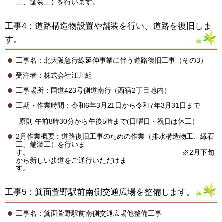
工、舗装工）を行います。
工事4：道路構造物設置や舗装を行い、道路を復旧しま
す。
工事名：北大阪急行線延伸事業に伴う道路復旧工事（その3）
受注者：株式会社江川組
工事場所：国道423号側道南行（西宿2丁目地内）
工期・作業時間：令和6年3月21日から令和7年3月31日まで
原則 午前8時30分から午後5時まで(日曜日・祝日は休工）
2月作業概要：道路復旧工事のための作業（排水構造物工、縁石
工、舗装工）を行いま
す。 ※2月下旬
から新しい歩道をご通行いただけま
工事5：箕面萱野駅前南側交通広場を整備します。
工事名：箕面萱野駅前南側交通広場他整備工事