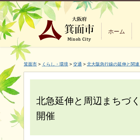
ホーム
箕面市
>
くらし・環境
>
交通
>
北大阪急行線の延伸と関連
北急延伸と周辺まちづ
開催