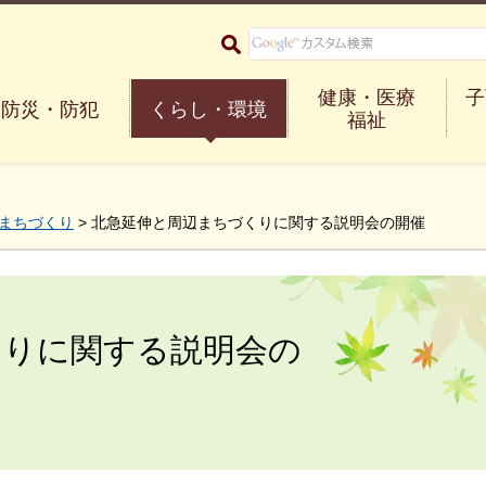
大阪府箕面市 Minoh City
健康・医療
子
防災・防犯
くらし・環境
福祉
まちづくり
> 北急延伸と周辺まちづくりに関する説明会の開催
くりに関する説明会の