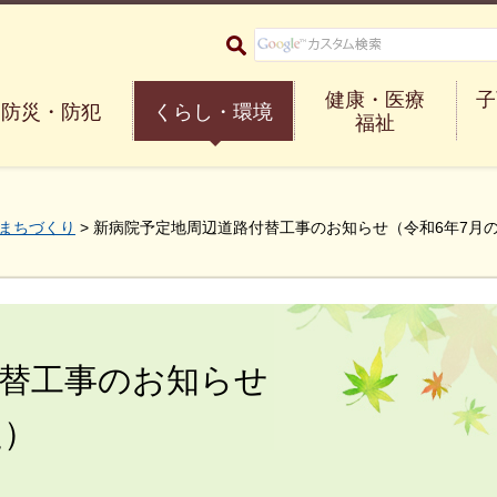
大阪府箕面市 Minoh City
健康・医療
子
防災・防犯
くらし・環境
福祉
まちづくり
> 新病院予定地周辺道路付替工事のお知らせ（令和6年7月
付替工事のお知らせ
定）