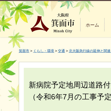
ホーム
箕面市
>
くらし・環境
>
交通
>
北大阪急行線の延伸と関連
新病院予定地周辺道路
（令和6年7月の工事予