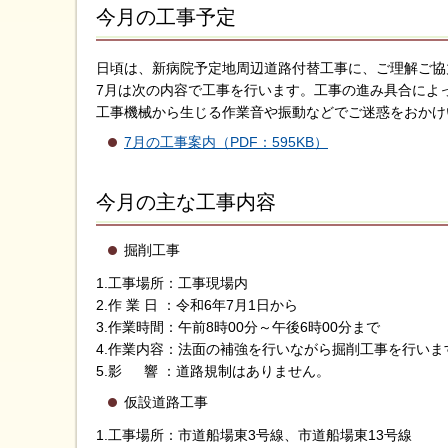
今月の工事予定
日頃は、新病院予定地周辺道路付替工事に、ご理解ご協
7月は次の内容で工事を行います。工事の進み具合によ
工事機械から生じる作業音や振動などでご迷惑をおかけ
7月の工事案内（PDF：595KB）
今月の主な工事内容
掘削工事
1.工事場所：工事現場内
2.作 業 日 ：令和6年7月1日から
3.作業時間：午前8時00分～午後6時00分まで
4.作業内容：法面の補強を行いながら掘削工事を行いま
5.影 響 ：道路規制はありません。
仮設道路工事
1.工事場所：市道船場東3号線、市道船場東13号線