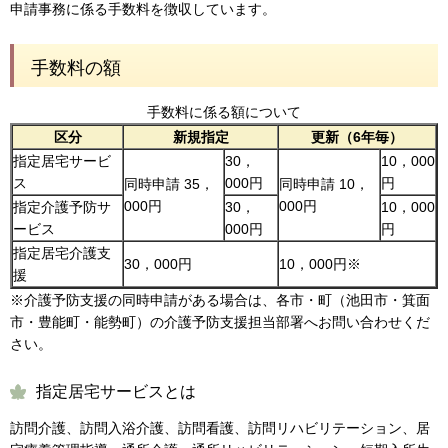
申請事務に係る手数料を徴収しています。
手数料の額
手数料に係る額について
区分
新規指定
更新（6年毎）
指定居宅サービ
30，
10，000
ス
000円
円
同時申請 35，
同時申請 10，
000円
000円
指定介護予防サ
30，
10，000
ービス
000円
円
指定居宅介護支
30，000円
10，000円※
援
※介護予防支援の同時申請がある場合は、各市・町（池田市・箕面
市・豊能町・能勢町）の介護予防支援担当部署へお問い合わせくだ
さい。
指定居宅サービスとは
訪問介護、訪問入浴介護、訪問看護、訪問リハビリテーション、居