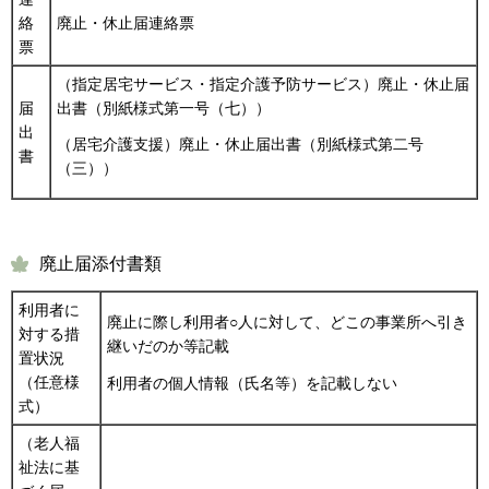
絡
廃止・休止届連絡票
票
（指定居宅サービス・指定介護予防サービス）廃止・休止届
届
出書（別紙様式第一号（七））
出
（居宅介護支援）廃止・休止届出書（別紙様式第二号
書
（三））
廃止届添付書類
利用者に
廃止に際し利用者○人に対して、どこの事業所へ引き
対する措
継いだのか等記載
置状況
（任意様
利用者の個人情報（氏名等）を記載しない
式）
（老人福
祉法に基