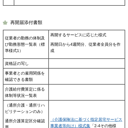
再開届添付書類
再開するサービスに応じた様式
従業者の勤務の体制及
び勤務形態一覧表（標
再開日から4週間分、従業者全員分を作
準様式1）
成
資格証の写し
事業者との雇用関係を
確認できる書類
介護給付費算定に係る
体制等状況一覧表
（通所介護・通所リハ
ビリテーションのみ）
（介護保険法に基づく指定居宅サービス
通所介護算定区分確認
事業者等向け）様式集
「2-4その他様
票