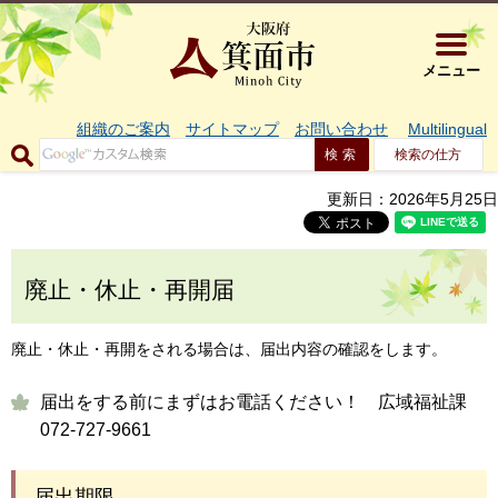
大阪府箕面市 
メニュー
組織のご案内
サイトマップ
お問い合わせ
Multilingual
検索の仕方
更新日：2026年5月25日
廃止・休止・再開届
廃止・休止・再開をされる場合は、届出内容の確認をします。
届出をする前にまずはお電話ください！ 広域福祉課
072-727-9661
届出期限