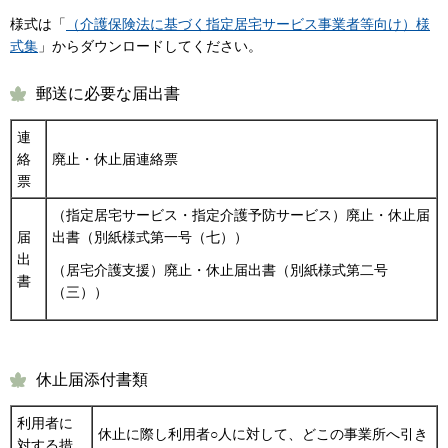
様式は「
（介護保険法に基づく指定居宅サービス事業者等向け）様
式集
」からダウンロードしてください。
郵送に必要な届出書
連
絡
廃止・休止届連絡票
票
（指定居宅サービス・指定介護予防サービス）廃止・休止届
届
出書（別紙様式第一号（七））
出
（居宅介護支援）廃止・休止届出書（別紙様式第二号
書
（三））
休止届添付書類
利用者に
休止に際し利用者○人に対して、どこの事業所へ引き
対する措