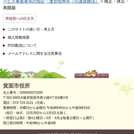
ービス事業者等の指定・運営指導等（介護保険法）
> 廃止・休止・
再開届
市役所への行き方
このサイトの使い方・考え方
個人情報保護
RSS配信について
メールアドレスに関する注意事項
箕面市役所
法人番号：1000020272205
〒562-0003大阪府箕面市西小路4丁目6番1号
電話：072-723-2121（代表）
業務時間：月曜日から金曜日 午前8時45分から午後5時15分
（祝日・休日、12月29日から1月3日を除く。
一部窓口は第2・第4土曜日＜3月・4月は毎週土曜日＞も開庁）
窓口受付時間：午前9時から午後5時