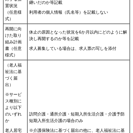
継いだのか等記載
置状況
（任意様
利用者の個人情報（氏名等）を記載しない
式）
再開に向
休止の原因となった状況を6か月以内にどのように解
けた取り
決し再開するのか等を記載
組み計画
書（任意
求人募集している場合は、求人票の写しを添付
様式）
（老人福
祉法に基
づく届
出）
※サービ
ス種別に
より以下
訪問介護・通所介護・短期入所生活介護・介護予防
のいずれ
短期入所生活介護の場合のみ
か
※介護保険法に基づく届出の他に、老人福祉法に基
老人居宅