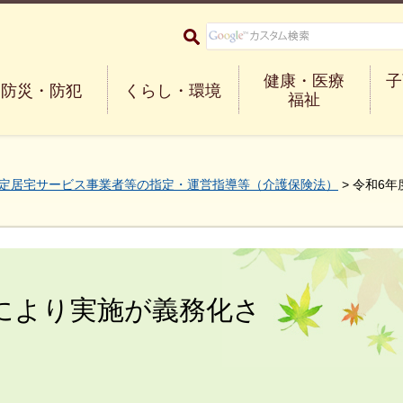
大阪府箕面市 Minoh City
健康・医療
子
防災・防犯
くらし・環境
福祉
定居宅サービス事業者等の指定・運営指導等（介護保険法）
> 令和6
により実施が義務化さ