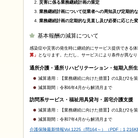
災害に係る業務継続計画の策定
業務継続計画について従業者への周知及び定期的な
業務継続計画の定期的な見直し及び必要に応じた
基本報酬の減算について
感染症や災害の発生時に継続的にサービス提供できる体
算」
となります。ただし、サービスにより条件が異なり
通所介護・通所リハビリテーション・短期入所生
減算適用：【業務継続に向けた措置】の1及び2を
減算期間：令和6年4月から解消月まで
訪問系サービス・福祉用具貸与・居宅介護支援
減算適用：【業務継続に向けた措置】の1及び2を
減算期間：令和7年4月から解消月まで
介護保険最新情報Vol.1225（問164～）（PDF：1,216K