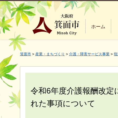
ホーム
箕面市
>
産業・まちづくり
>
介護・障害サービス事業
>
指
令和6年度介護報酬改定
れた事項について