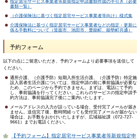
指定居宅サービス事業者等新規指定申請書類作成の手引き（必要
書類一覧）
（介護保険法に基づく指定居宅サービス事業者等向け）様式集
介護保険法に基づく指定居宅サービス事業者などの指定・更新に
係る手数料について（箕面市、池田市、豊能町、能勢町共通）
予約フォーム
以下の点にご留意いただき、予約フォームより必要事項を送信して
ください。
通所介護、（介護予防）短期入所生活介護、（介護予防）特定施
設入居者生活介護については、指定申請の前に事前協議が必要な
ため、このページから予約できません。まずは、電話にて予約
し、事前協議を行ってください。これらのサービスの指定申請予
約方法は、事前協議完了後にご案内いたします。
メールアドレスの入力が誤っている場合、受付完了メールが届き
ません。送信完了後、数時間経っても受付完了メールが届かない
場合は、お手数をおかけいたしますが、広域福祉課（072-727-
9661）までお電話ください。
【予約フォーム】指定居宅サービス事業者等新規指定申