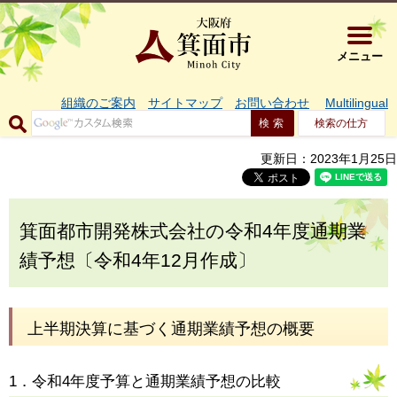
大阪府箕面市 
メニュー
組織のご案内
サイトマップ
お問い合わせ
Multilingual
検索の仕方
更新日：2023年1月25日
箕面都市開発株式会社の令和4年度通期業
績予想〔令和4年12月作成〕
上半期決算に基づく通期業績予想の概要
1．令和4年度予算と通期業績予想の比較