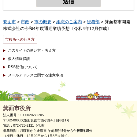
箕面市
>
市政
>
市の概要
>
組織のご案内
>
総務部
> 箕面都市開発
株式会社の令和4年度通期業績予想〔令和4年12月作成〕
市役所への行き方
このサイトの使い方・考え方
個人情報保護
RSS配信について
メールアドレスに関する注意事項
箕面市役所
法人番号：1000020272205
〒562-0003大阪府箕面市西小路4丁目6番1号
電話：072-723-2121（代表）
業務時間：月曜日から金曜日 午前8時45分から午後5時15分
（祝日・休日、12月29日から1月3日を除く。