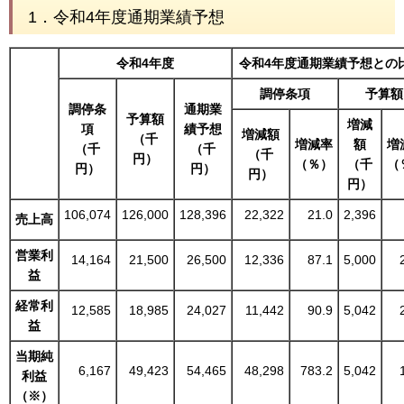
1．令和4年度通期業績予想
令和4年度
令和4年度通期業績予想との
調停条項
予算額
調停条
通期業
予算額
増減
項
績予想
増減額
（千
増減率
額
増
（千
（千
（千
円）
（％）
（千
（
円）
円）
円）
円）
106,074
126,000
128,396
22,322
21.0
2,396
売上高
営業利
14,164
21,500
26,500
12,336
87.1
5,000
益
経常利
12,585
18,985
24,027
11,442
90.9
5,042
益
当期純
6,167
49,423
54,465
48,298
783.2
5,042
利益
（※）