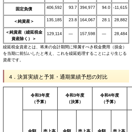
406,592
93.7
394,977
94.0
-11,615
固定負債
135,185
23.8
164,067
28.1
28,882
＜純資産＞
＜純資産（繰延税金
129,114
―
157,598
―
28,484
資産除く）＞
繰延税金資産とは、将来の会計期間に帰属すべき税金費用（損金）
を当期に前払いしたと考え、これを繰延処理することにより生じる
資産です。
4．決算実績と予算・通期業績予想の対比
令和3年度
令和3年度
令和4年度
（予算）
（決算）
（予算）
金額
売上高
金額
売上高
金額
売上高