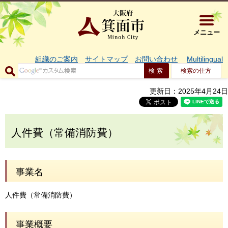
大阪府箕面市 
メニュー
組織のご案内
サイトマップ
お問い合わせ
Multilingual
検索の仕方
更新日：2025年4月24日
人件費（常備消防費）
事業名
人件費（常備消防費）
事業概要