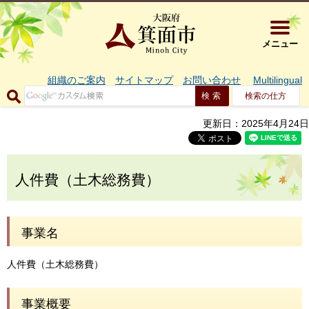
大阪府箕面市 
メニュー
組織のご案内
サイトマップ
お問い合わせ
Multilingual
検索の仕方
更新日：2025年4月24日
人件費（土木総務費）
事業名
人件費（土木総務費）
事業概要