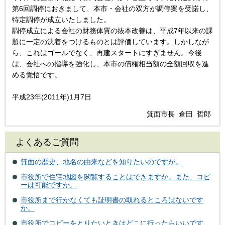
第6回調停におきまして、本市・会社の双方が調停案を受諾し、
特定調停が成立いたしました。
調停成立による会社の財務体質の抜本改善は、平成7年以来の課
題に一定の決着をつけるものとは評価しています。しかしなが
ら、これはゴールでなく、再建スタートにすぎません。今後
は、会社への指導を強化し、本市の債権相当額の全額回収を進
める覚悟です。
平成23年(2011年)1月7日
箕面市長 倉田 哲郎
よくあるご質問
箕面の歴史、地名の由来などを知りたいのですが。
市役所で住宅地図を閲覧することはできますか。また、コピ
ーは可能ですか。
市役所まで行かなくても証明書の取れるところはないです
か。
市役所でコピーをとりたいときはどこに行ったらいいです