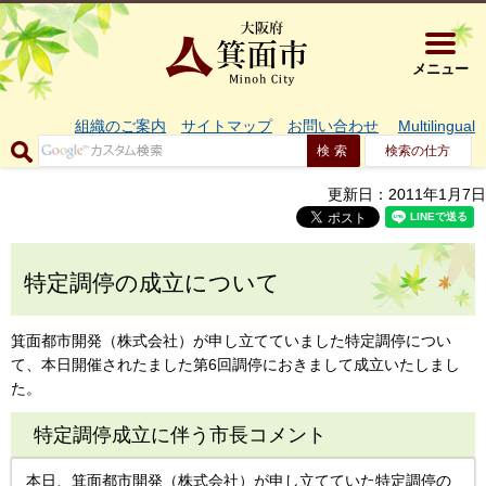
大阪府箕面市 
メニュー
組織のご案内
サイトマップ
お問い合わせ
Multilingual
検索の仕方
更新日：2011年1月7日
特定調停の成立について
箕面都市開発（株式会社）が申し立てていました特定調停につい
て、本日開催されたました第6回調停におきまして成立いたしまし
た。
特定調停成立に伴う市長コメント
本日、箕面都市開発（株式会社）が申し立てていた特定調停の