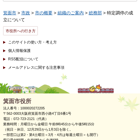
箕面市
>
市政
>
市の概要
>
組織のご案内
>
総務部
> 特定調停の成
立について
市役所への行き方
このサイトの使い方・考え方
個人情報保護
RSS配信について
メールアドレスに関する注意事項
箕面市役所
法人番号：1000020272205
〒562-0003大阪府箕面市西小路4丁目6番1号
電話：072-723-2121（代表）
業務時間：月曜日から金曜日 午前8時45分から午後5時15分
（祝日・休日、12月29日から1月3日を除く。
一部窓口は第2・第4土曜日＜3月・4月は毎週土曜日＞も開庁）