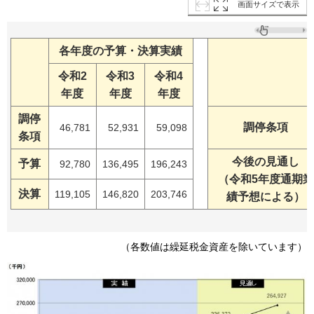
画面サイズで表示
各年度の予算・決算実績
令和2
令和3
令和4
年度
年度
年度
調停
調停条項
46,781
52,931
59,098
条項
今後の見通し
予算
92,780
136,495
196,243
（令和5年度通期業
決算
119,105
146,820
203,746
績予想による）
（各数値は繰延税金資産を除いています）