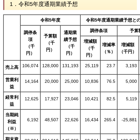
1．令和5年度通期業績予想
令和5年度
令和5年度通期業績予想と
調停条項
予算
調停条
通期業
予算額
項
績予想
増減額
（千
増減率
増減額
（千
（千
（千
円）
（％）
（千円）
円）
円）
円）
106,074
128,000
131,193
25,119
23.7
3,193
売上高
営業利
14,164
20,000
25,000
10,836
76.5
5,000
益
経常利
12,625
17,927
23,046
10,421
82.5
5,119
益
当期純
6,192
48,507
22,626
16,434
265.4
-25,881
利益
（※）
期末資