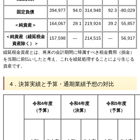
394,977
94.0
314,948
92.3
-80,029
固定負債
164,067
28.1
219,924
39.2
55,857
＜純資産＞
＜純資産（繰延税金
157,598
―
214,515
―
56,917
資産除く）＞
繰延税金資産とは、将来の会計期間に帰属すべき税金費用（損金）
を当期に前払いしたと考え、これを繰延処理することにより生じる
資産です。
4．決算実績と予算・通期業績予想の対比
令和4年度
令和4年度
令和5年度
（予算）
（決算）
（予算）