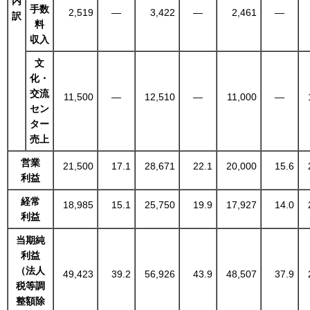
内
手数
2,519
―
3,422
―
2,461
―
訳
料
収入
文
化・
交流
11,500
―
12,510
―
11,000
―
セン
ター
売上
営業
21,500
17.1
28,671
22.1
20,000
15.6
利益
経常
18,985
15.1
25,750
19.9
17,927
14.0
利益
当期純
利益
（法人
49,423
39.2
56,926
43.9
48,507
37.9
税等調
整額除