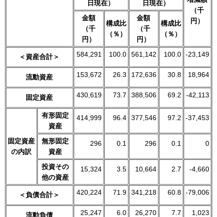
日現在）
日現在）
（千
金額
金額
円）
構成比
構成比
（千
（千
（％）
（％）
円）
円）
584,291
100.0
561,142
100.0
-23,149
＜資産合計＞
153,672
26.3
172,636
30.8
18,964
流動資産
430,619
73.7
388,506
69.2
-42,113
固定資産
有形固定
414,999
96.4
377,546
97.2
-37,453
資産
固定資産
無形固定
296
0.1
296
0.1
0
の内訳
資産
投資その
15,324
3.5
10,664
2.7
-4,660
他の資産
420,224
71.9
341,218
60.8
-79,006
＜負債合計＞
25,247
6.0
26,270
7.7
1,023
流動負債