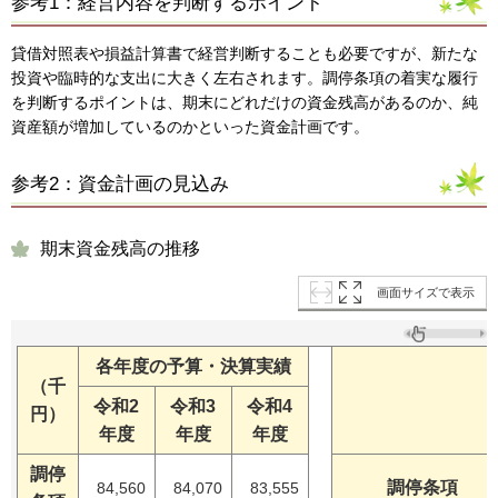
参考1：経営内容を判断するポイント
貸借対照表や損益計算書で経営判断することも必要ですが、新たな
投資や臨時的な支出に大きく左右されます。調停条項の着実な履行
を判断するポイントは、期末にどれだけの資金残高があるのか、純
資産額が増加しているのかといった資金計画です。
参考2：資金計画の見込み
期末資金残高の推移
画面サイズで表示
各年度の予算・決算実績
（千
令和2
令和3
令和4
円）
年度
年度
年度
調停
調停条項
84,560
84,070
83,555