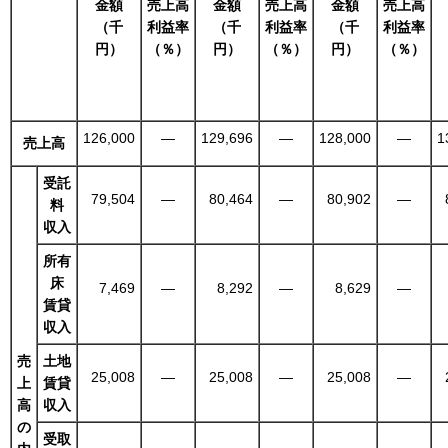
金額
売上高
金額
売上高
金額
売上高
（千
利益率
（千
利益率
（千
利益率
円）
（％）
円）
（％）
円）
（％）
126,000
―
129,696
―
128,000
―
1
売上高
受託
79,504
―
80,464
―
80,902
―
料
収入
所有
床
7,469
―
8,292
―
8,629
―
賃貸
収入
売
土地
25,008
―
25,008
―
25,008
―
上
賃貸
高
収入
の
受取