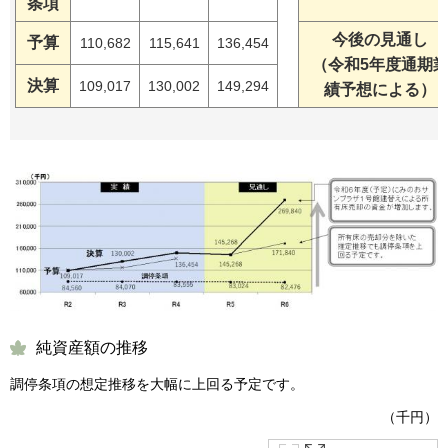
条項
今後の見通し
予算
110,682
115,641
136,454
（令和5年度通期
決算
109,017
130,002
149,294
績予想による）
純資産額の推移
調停条項の想定推移を大幅に上回る予定です。
（千円）