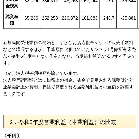
83,024
284,612
145,268
62,244
75.0
-139,344
金残高
純資産
65,289
252,253
226,372
161,083
246.7
-25,881
額
新規民間受託業務の開始と、小さなお店応援チケットの販売手数料
などで増収するほか、予算額に含まれていたサンプラ1号館所有床売
却が令和6年度中となる予定となり、当期純利益等が減少する予定で
す。
（※）法人税等調整額を除いています。
法人税等調整額とは…税務上の損金、益金で算定される課税所得と
企業会計上の費用、収益で算定される当期純利益との差額を調整す
るものです。
2．令和5年度営業利益（本業利益）の比較