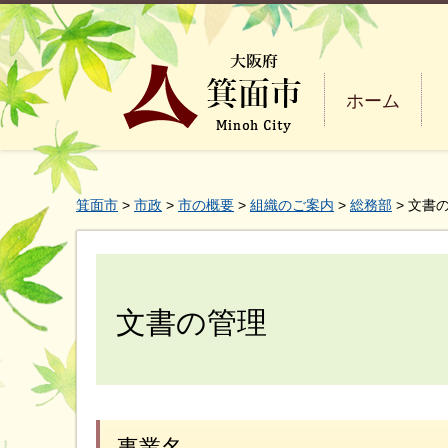
ホーム
箕面市
>
市政
>
市の概要
>
組織のご案内
>
総務部
> 文書
文書の管理
事業名