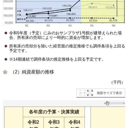
令和5年度（予定）にみのおサンプラザ1号館が建替えられた場
合、所有床の売却により一時的に資金が増加します。
所有床の売却分を除いた経営面の推定推移でも調停条項を上回る
予定です。
※14期連続で調停条項の推定推移を上回る予定です。
（2）純資産額の推移
（千円）
画面サイズで表示
各年度の予算・決算実績
令和2
令和3
令和4