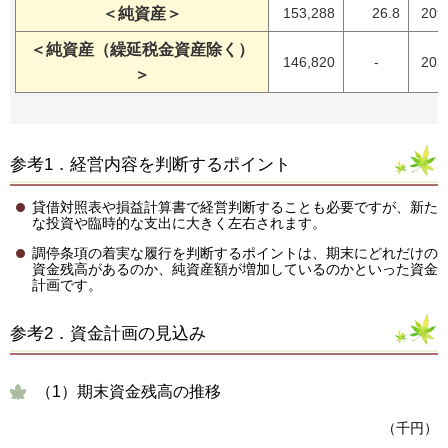
＜純資産＞
153,288
26.8
209
＜純資産（繰延税金資産除く）
146,820
-
203
＞
参考1．経営内容を判断するポイント
貸借対照表や損益計算書で経営判断することも必要ですが、新た
な投資や臨時的な支出に大きく左右されます。
調停条項の着実な履行を判断するポイントは、期末にどれだけの
資金残高があるのか、純資産額が増加しているのかといった資金
計画です。
参考2．資金計画の見込み
（1）期末資金残高の推移
（千円）