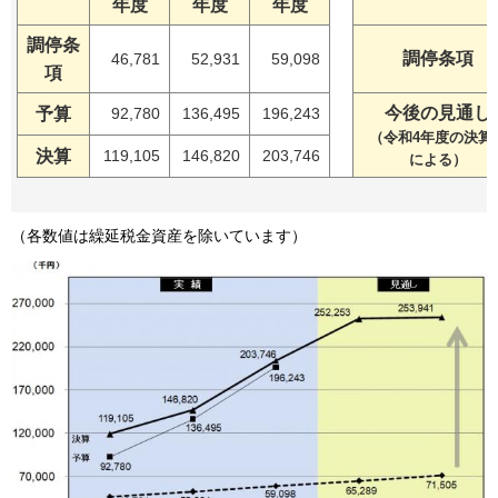
年度
年度
年度
調停条
調停条項
46,781
52,931
59,098
項
今後の見通し
予算
92,780
136,495
196,243
（令和4年度の決算
決算
119,105
146,820
203,746
による）
（各数値は繰延税金資産を除いています）