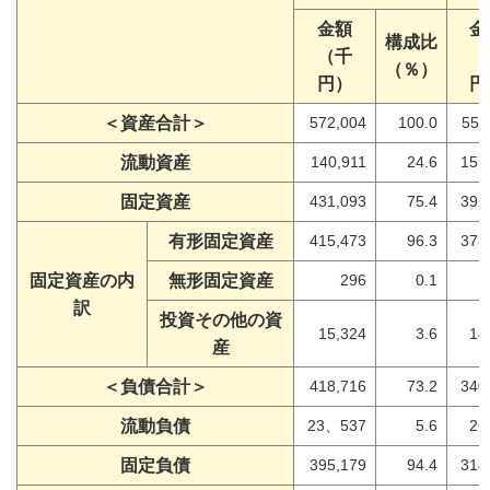
金額
金
構成比
（千
（
（％）
円）
円
＜資産合計＞
572,004
100.0
550
流動資産
140,911
24.6
157
固定資産
431,093
75.4
392
有形固定資産
415,473
96.3
378
固定資産の内
無形固定資産
296
0.1
訳
投資その他の資
15,324
3.6
14
産
＜負債合計＞
418,716
73.2
340
流動負債
23、537
5.6
26
固定負債
395,179
94.4
314