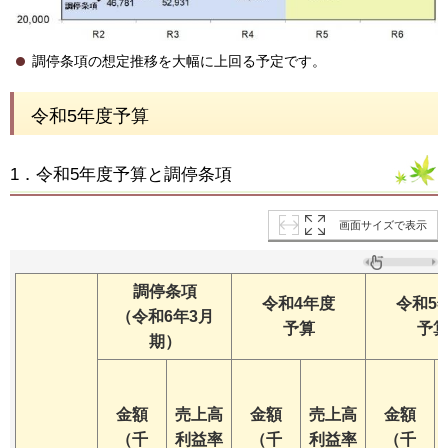
調停条項の想定推移を大幅に上回る予定です。
令和5年度予算
1．令和5年度予算と調停条項
画面サイズで表示
調停条項
令和4年度
令和5
（令和6年3月
予算
予
期）
金額
売上高
金額
売上高
金額
（千
利益率
（千
利益率
（千