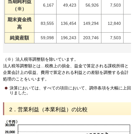
当期純利益
6,167
49,423
56,926
7,503
1
（※）
期末資金残
83,555
136,454
149,294
12,840
高
純資産額
59,098
196,243
203,746
7,503
（※）法人税等調整額を除いています。
法人税等調整額とは…税務上の損金、益金で算定される課税所得と
企業会計上の収益、費用で算定される利益との差額を調整する会計
処理のことをいいます。
決算においては、すべての項目において、調停条項を大幅に上回
りました。
2．営業利益（本業利益）の比較