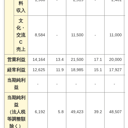
料
収入
文
化・
交流
8,584
-
11,500
-
11,000
C
売上
営業利益
14,164
13.4
21,500
17.1
20,000
経常利益
12,625
11.9
18,985
15.1
17,927
当期純利
-
-
-
-
-
益
当期純利
益
（法人税
6,192
5.8
49,423
39.2
48,507
等調整額
除く）