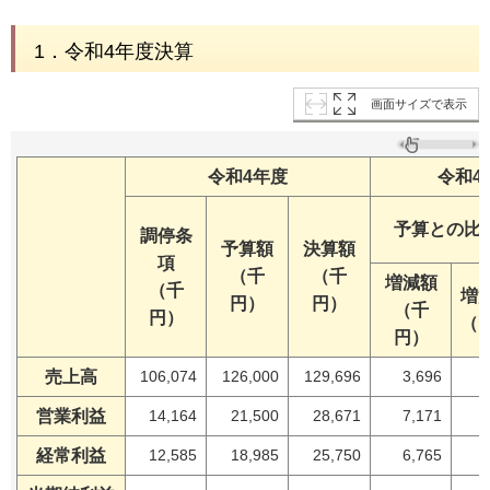
1．令和4年度決算
画面サイズで表示
令和4年度
令和4
予算との比
調停条
予算額
決算額
項
（千
（千
増減額
（千
増
円）
円）
（千
円）
（
円）
売上高
106,074
126,000
129,696
3,696
営業利益
14,164
21,500
28,671
7,171
3
経常利益
12,585
18,985
25,750
6,765
3