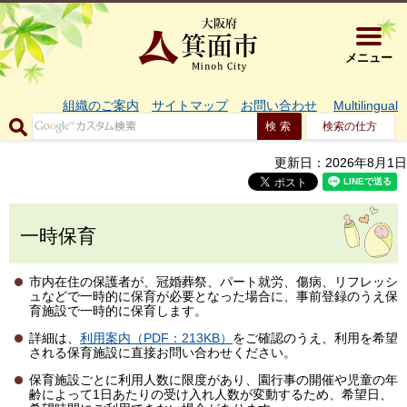
大阪府箕面市 
メニュー
組織のご案内
サイトマップ
お問い合わせ
Multilingual
検索の仕方
更新日：2026年8月1日
一時保育
市内在住の保護者が、冠婚葬祭、パート就労、傷病、リフレッシ
ュなどで一時的に保育が必要となった場合に、事前登録のうえ保
育施設で一時的に保育します。
詳細は、
利用案内（PDF：213KB）
をご確認のうえ、利用を希望
される保育施設に直接お問い合わせください。
保育施設ごとに利用人数に限度があり、園行事の開催や児童の年
齢によって1日あたりの受け入れ人数が変動するため、希望日、