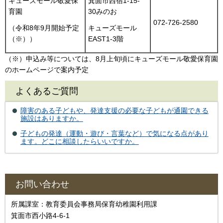
キューズモール敬愛保
箕面市西宿1-15-
育園
30みのお
072-726-2580
（令和8年9月開始予定
キューズモール
（※））
EAST1-3階
（※）申込み等については、8月上旬頃にキューズモール敬愛保育園
のホームページで案内予定
よくあるご質問
障害のある子どもや、発達支援の必要な子どもが通園できる
施設はありますか。
子どもの発達（運動・遊び・言葉など）で気になる点があり
ます。どこに相談したらいいですか。
お問い合わせ
所属課室：教育委員会事務局保育幼稚園利用課
箕面市西小路4‐6‐1