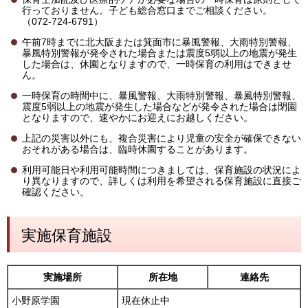
行っておりません。子ども総合窓口までご相談ください。
（072-724-6791）
午前7時までに北大阪または箕面市に暴風警報、大雨特別警報、
暴風特別警報が発令された場合または震度5弱以上の地震が発生
した場合は、休園となりますので、一時保育の利用はできませ
ん。
一時保育の時間中に、暴風警報、大雨特別警報、暴風特別警報、
震度5弱以上の地震が発生した場合などが発令された場合は閉園
となりますので、速やかにお迎えにお越しください。
上記の災害以外にも、複合災害により児童の安全が確保できない
おそれがある場合は、臨時休園することがあります。
利用可能日や利用可能時間につきましては、保育施設の状況によ
り異なりますので、詳しくは利用を希望される保育施設に直接ご
確認ください。
実施保育施設
実施場所
所在地
連絡先
小野原学園
現在休止中