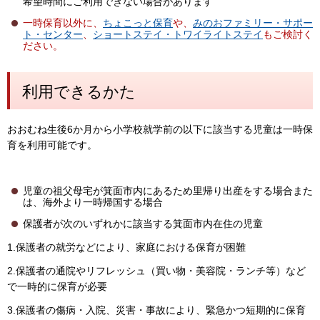
希望時間にご利用できない場合があります
一時保育以外に、
ちょこっと保育
や、
みのおファミリー・サポー
ト・センター
、
ショートステイ・トワイライトステイ
もご検討く
ださい。
利用できるかた
おおむね生後6か月から小学校就学前の以下に該当する児童は一時保
育を利用可能です。
児童の祖父母宅が箕面市内にあるため里帰り出産をする場合また
は、海外より一時帰国する場合
保護者が次のいずれかに該当する箕面市内在住の児童
1.保護者の就労などにより、家庭における保育が困難
2.保護者の通院やリフレッシュ（買い物・美容院・ランチ等）など
で一時的に保育が必要
3.保護者の傷病・入院、災害・事故により、緊急かつ短期的に保育