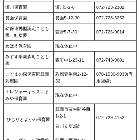
瀬川保育園
瀬川3-2-6
072-723-2302
箕面保育園
箕面5-12-30
072-723-5252
幼保連携型認定こども
萱野5-7-30
072-726-9614
園 紅葉夢
めばえ保育園
現在休止中
みすず学園森町こども
森町中1-23-11
072-743-9001
園
こぐまの森保育園箕面
彩都粟生南2-12-
070-1530-9939(専
彩都園
32
用回線）
トレジャーキッズいま
現在休止中
みや保育園
箕面市粟生間谷西
1-2-1
072-729-4152
ひじりとよかわ保育園
豊川支所2階