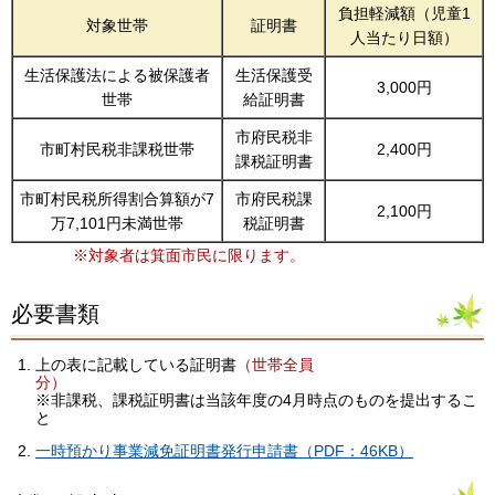
負担軽減額（児童1
対象世帯
証明書
人当たり日額）
生活保護法による被保護者
生活保護受
3,000円
世帯
給証明書
市府民税非
市町村民税非課税世帯
2,400円
課税証明書
市町村民税所得割合算額が7
市府民税課
2,100円
万7,101円未満世帯
税証明書
※対象者は箕面市民に限ります。
必要書類
上の表に記載している証明書
（世帯全員
分）
※非課税、課税証明書は当該年度の4月時点のものを提出するこ
と
一時預かり事業減免証明書発行申請書（PDF：46KB）