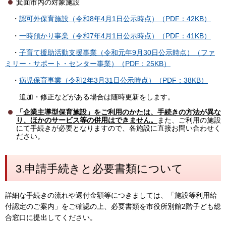
箕面市内の対象施設
・
認可外保育施設（令和8年4月1日公示時点）（PDF：42KB）
・
一時預かり事業（令和7年4月1日公示時点）（PDF：41KB）
・
子育て援助活動支援事業（令和元年9月30日公示時点）（ファ
ミリー・サポート・センター事業）（PDF：25KB）
・
病児保育事業（令和2年3月31日公示時点）（PDF：38KB）
追加・修正などがある場合は随時更新をします。
「企業主導型保育施設」をご利用のかたは、手続きの方法が異な
り、ほかのサービス等の併用はできません。
また、ご利用の施設
にて手続きが必要となりますので、各施設に直接お問い合わせく
ださい。
3.申請手続きと必要書類について
詳細な手続きの流れや還付金額等につきましては、「施設等利用給
付認定のご案内」をご確認の上、必要書類を市役所別館2階子ども総
合窓口に提出してください。