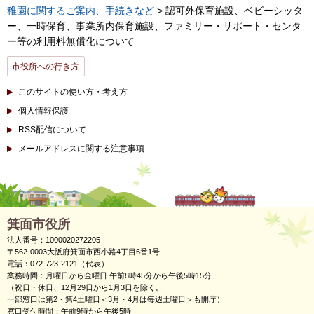
稚園に関するご案内、手続きなど
> 認可外保育施設、ベビーシッタ
ー、一時保育、事業所内保育施設、ファミリー・サポート・センタ
ー等の利用料無償化について
市役所への行き方
このサイトの使い方・考え方
個人情報保護
RSS配信について
メールアドレスに関する注意事項
箕面市役所
法人番号：1000020272205
〒562-0003大阪府箕面市西小路4丁目6番1号
電話：072-723-2121（代表）
業務時間：月曜日から金曜日 午前8時45分から午後5時15分
（祝日・休日、12月29日から1月3日を除く。
一部窓口は第2・第4土曜日＜3月・4月は毎週土曜日＞も開庁）
窓口受付時間：午前9時から午後5時