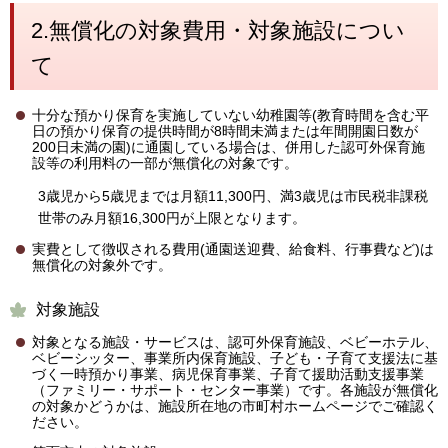
2.無償化の対象費用・対象施設につい
て
十分な預かり保育を実施していない幼稚園等(教育時間を含む平
日の預かり保育の提供時間が8時間未満または年間開園日数が
200日未満の園)に通園している場合は、併用した認可外保育施
設等の利用料の一部が無償化の対象です。
3歳児から5歳児までは月額11,300円、満3歳児は市民税非課税
世帯のみ月額16,300円が上限となります。
実費として徴収される費用(通園送迎費、給食料、行事費など)は
無償化の対象外です。
対象施設
対象となる施設・サービスは、認可外保育施設、ベビーホテル、
ベビーシッター、事業所内保育施設、子ども・子育て支援法に基
づく一時預かり事業、病児保育事業、子育て援助活動支援事業
（ファミリー・サポート・センター事業）です。各施設が無償化
の対象かどうかは、施設所在地の市町村ホームページでご確認く
ださい。