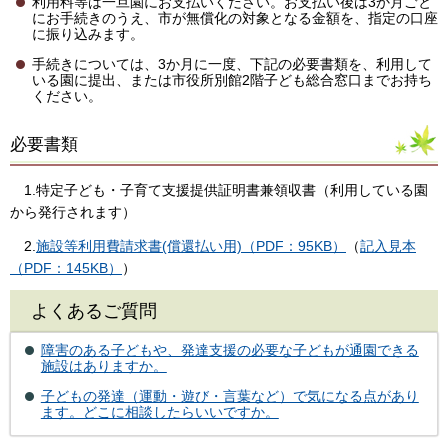
利用料等は一旦園にお支払いください。お支払い後は3か月ごと
にお手続きのうえ、市が無償化の対象となる金額を、指定の口座
に振り込みます。
手続きについては、3か月に一度、下記の必要書類を、利用して
いる園に提出、または市役所別館2階子ども総合窓口までお持ち
ください。
必要書類
1.特定子ども・子育て支援提供証明書兼領収書（利用している園
から発行されます）
2.
施設等利用費請求書(償還払い用)（PDF：95KB）
（
記入見本
（PDF：145KB）
）
よくあるご質問
障害のある子どもや、発達支援の必要な子どもが通園できる
施設はありますか。
子どもの発達（運動・遊び・言葉など）で気になる点があり
ます。どこに相談したらいいですか。