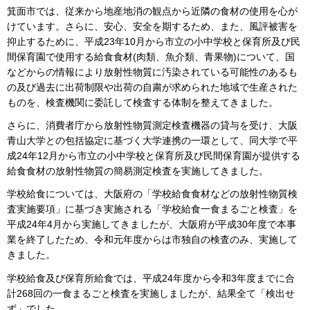
箕面市では、従来から地産地消の観点から近隣の食材の使用を心が
けています。さらに、安心、安全を期するため、また、風評被害を
抑止するために、平成23年10月から市立の小中学校と保育所及び民
間保育園で使用する給食食材(肉類、魚介類、青果物)について、国
などからの情報により放射性物質に汚染されている可能性のあるも
の及び過去に出荷制限や出荷の自粛が求められた地域で生産された
ものを、検査機関に委託して検査する体制を整えてきました。
さらに、消費者庁から放射性物質測定検査機器の貸与を受け、大阪
青山大学との包括協定に基づく大学連携の一環として、同大学で平
成24年12月から市立の小中学校と保育所及び民間保育園が提供する
給食食材の放射性物質の簡易測定検査を実施してきました。
学校給食については、大阪府の「学校給食食材などの放射性物質検
査実施要項」に基づき実施される「学校給食一食まるごと検査」を
平成24年4月から実施してきましたが、大阪府が平成30年度で本事
業を終了したため、令和元年度からは市独自の検査のみ、実施して
きました。
学校給食及び保育所給食では、平成24年度から令和3年度までに合
計268回の一食まるごと検査を実施しましたが、結果全て「検出せ
ず」でした。