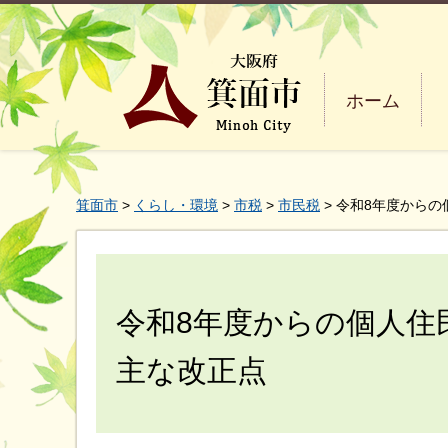
ホーム
箕面市
>
くらし・環境
>
市税
>
市民税
> 令和8年度から
令和8年度からの個人住
主な改正点