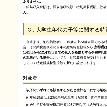
ありません。
※給与収入金額は、源泉徴収税額、特別徴収税額、社会
ん。
3．大学生年代の子等に関する特
従来より、納税義務者に、19歳以上23歳未満である
合、その納税義務者の前年の総所得金額等から
所得税は
1月1日から12月31日までの収入を基礎とする令和8年
の親族がいる場合
においても、納税義務者が受けられる
していく特定親族特別控除で新たに設けられます。
対象者
以下のいずれにも該当するかたと生計を一にする納税
年齢19歳以上23歳未満の親族（配偶者、青色事
合計所得金額が58万円超123万円以下（給与収入の