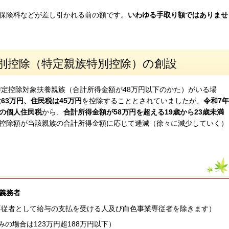
保険料などが差し引かれる前の額です。
いわゆる手取り額ではありませ
別控除（特定親族特別控除）の創設
特定控除対象扶養親族（合計所得金額が48万円以下のかた）がいる場
63万円、住民税は45万円
を控除することとされていましたが、
令和7年
度の個人住民税
から、
合計所得金額が58万円を超える19歳から23歳未満
控除額が当該親族の合計所得金額に応じて逓減（徐々に減少していく）
義務者
業専従者として給与の支払を受ける人及び白色事業専従者を除きます）
みの場合は123万円超188万円以下）