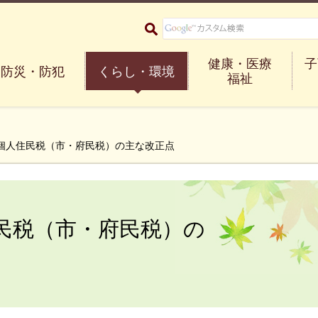
大阪府箕面市 Minoh City
健康・医療
子
防災・防犯
くらし・環境
福祉
の個人住民税（市・府民税）の主な改正点
民税（市・府民税）の