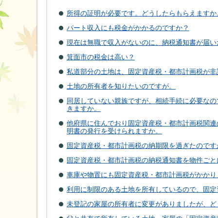
所得の証明が必要です。どうしたらもらえますか
パート収入にも税金がかかるのですか？
現在は無職で収入がないのに、納税通知書が届い
箕面市の税金は高い？
私道部分の土地は、固定資産税・都市計画税が非
土地の所有者を知りたいのですが。
同居していない親族ですが、相続手続に必要なの
きますか。
他府県に住んでおり固定資産税・都市計画税関連
明書の発行を受けられますか。
固定資産税・都市計画税の納期限を過ぎたのです
固定資産税・都市計画税の納税通知書を物件ごと
車庫や物置にも固定資産税・都市計画税がかかり
利用に制限のある土地を所有しているので、固定
未登記の家屋の所有者に変更がありましたが、ど