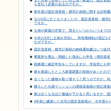
父と共有で所有している土地・家屋の「固定資産
も支払う必要があるのですか。
新年度の固定資産税・都市計画税に関する証明書
父が4月に亡くなりましたが、固定資産税・都市
ですか。
土地や家屋の売買で、買主といつからいつまでの
今年の3月に土地を売却し、所有権移転の登記も
なぜですか。
固定資産税・都市計画税の納税通知書はいつ送付
事業所を廃止・閉鎖した場合にも申告（償却資産
税務署に確定申告をしていますが、市役所にも申
家を新築したところ家屋調査の依頼があったので
古くなった建物を取り壊そうと思うのですが、何
購入した分譲マンションの課税床面積が登記床面
家は古くなるほど価値が下がると思いますが、固
4年前に建築した住宅の固定資産税が、今年度か