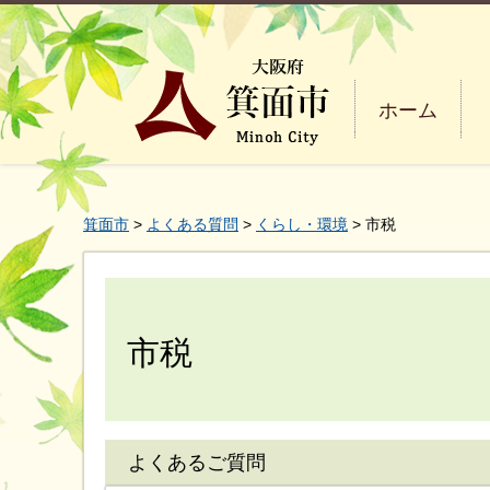
ホーム
箕面市
>
よくある質問
>
くらし・環境
> 市税
市税
よくあるご質問