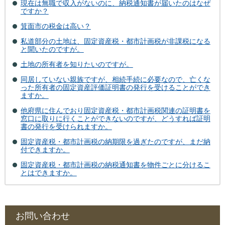
現在は無職で収入がないのに、納税通知書が届いたのはなぜ
ですか？
箕面市の税金は高い？
私道部分の土地は、固定資産税・都市計画税が非課税になる
と聞いたのですが。
土地の所有者を知りたいのですが。
同居していない親族ですが、相続手続に必要なので、亡くな
った所有者の固定資産評価証明書の発行を受けることができ
ますか。
他府県に住んでおり固定資産税・都市計画税関連の証明書を
窓口に取りに行くことができないのですが、どうすれば証明
書の発行を受けられますか。
固定資産税・都市計画税の納期限を過ぎたのですが、まだ納
付できますか。
固定資産税・都市計画税の納税通知書を物件ごとに分けるこ
とはできますか。
お問い合わせ