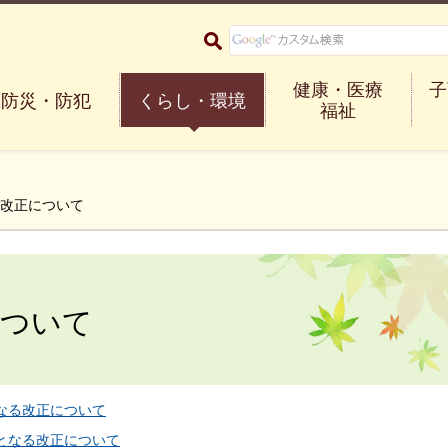
大阪府箕面市 Minoh City
健康・医療
子
防災・防犯
くらし・環境
福祉
制改正について
について
なる改正について
となる改正について