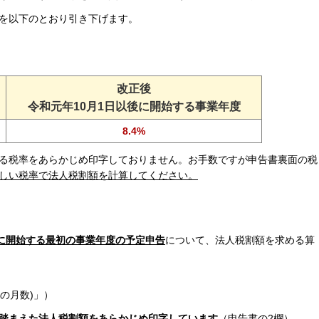
を以下のとおり引き下げます。
改正後
令和元年10月1日以後に開始する事業年度
8.4%
る税率をあらかじめ印字しておりません。お手数ですが申告書裏面の税
しい税率で法人税割額を計算してください。
後に開始する最初の事業年度の予定申告
について、法人税割額を求める算
度の月数)」）
踏まえた法人税割額をあらかじめ印字しています
（申告書の2欄）。