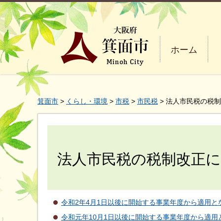
ホーム
箕面市
>
くらし・環境
>
市税
>
市民税
> 法人市民税の税
法人市民税の税制改正
令和2年4月1日以後に開始する事業年度から適用と
令和元年10月1日以後に開始する事業年度から適用