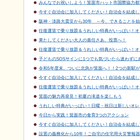
みんなでお祝いしよう！箕面市ハット市国際協力都
今すぐ自治会に加入してください！自治会を結成し
阪神・淡路大震災から30年 ～今、できることを
往復運賃で乗り放題＆うれしい特典がいっぱい！オ
果たしてください大人の責任さあ、投票へ！
往復運賃で乗り放題＆うれしい特典がいっぱい！オ
子どものSOSサインに1つでも気づいたら迷わずに
令和5年度末、ついに北急が箕面へ！！2つの新駅
今すぐ自治会に加入してください！自治会を結成し
往復運賃で乗り放題＆うれしい特典がいっぱい！オ
箕面の魅力再発見！初夏の滝道を楽しもう
うれしい特典がいっぱい！日曜・祝日は新しいオレ
今日から実践！箕面市の食育3つのアクション
今すぐ自治会に加入してください！自治会を結成し
設置の義務化から10年！ご自宅の住宅用火災警報