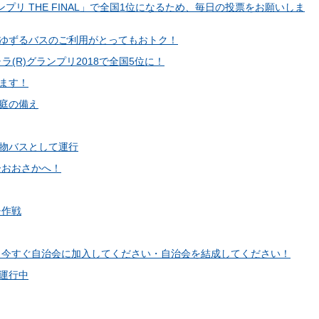
リ THE FINAL」で全国1位になるため、毎日の投票をお願いしま
ゆずるバスのご利用がとってもおトク！
(R)グランプリ2018で全国5位に！
ます！
庭の備え
物バスとして運行
ーおおさかへ！
チ作戦
 今すぐ自治会に加入してください・自治会を結成してください！
日運行中