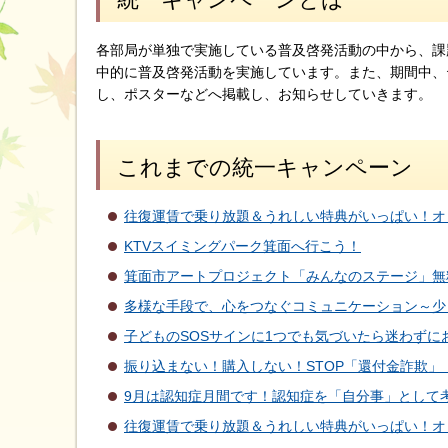
各部局が単独で実施している普及啓発活動の中から、課
中的に普及啓発活動を実施しています。また、期間中、
し、ポスターなどへ掲載し、お知らせしていきます。
これまでの統一キャンペーン
往復運賃で乗り放題＆うれしい特典がいっぱい！オ
KTVスイミングパーク箕面へ行こう！
箕面市アートプロジェクト「みんなのステージ」無
多様な手段で、心をつなぐコミュニケーション～少
子どものSOSサインに1つでも気づいたら迷わずに
振り込まない！購入しない！STOP「還付金詐欺」
9月は認知症月間です！認知症を「自分事」として
往復運賃で乗り放題＆うれしい特典がいっぱい！オ