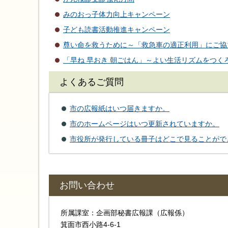
みのおっ子体力向上キャンペーン
子ども読書活動推進キャンペーン
尊い命を救うために～「救急車の適正利用」にご協
「早ね 早おき 朝ごはん」～よい生活リズムをつく
よくあるご質問
市の広報紙はいつ届きますか。
市のホームページはいつ更新されていますか。
市役所が発行している冊子はどこで見ることがで
お問い合わせ
所属課室：企画部秘書広報課（広報係）
箕面市西小路4‐6‐1