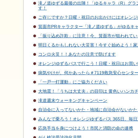
滝ノ道ゆずる最後の出陣！「ゆるキャラ（R）グランプ
す！
ご存じですか？日曜・祝日のお出かけにはオレンジ
箕面市PRキャラクター「滝ノ道ゆずる」がゆるキャラ
「振り込め詐欺」に注意！今、箕面市が狙われてい
明日くるかもしれない大災害！今すぐ始めよう！家
コンロ火災！！あなたの注意で防げます
オレンジゆずるバスで行こう！日曜・祝日はお買い
病気やけが、何かあったら＃7119救急安心センタ
「一戸一灯運動」にご協力ください
大地震！「うちは大丈夫」の目印は 黄色いハンカ
滝道週末ウォーキングキャンペーン
自治会に入ってないかた・地域に自治会がないかた
みんなで乗ろう！オレンジゆずるバス 365日、毎
応急手当を身につけよう！市民と消防の命の連携
がん検診受診強化月間