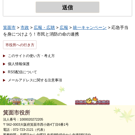
箕面市
>
市政
>
広報・広聴
>
広報
>
統一キャンペーン
> 応急手当
を身につけよう！市民と消防の命の連携
市役所への行き方
このサイトの使い方・考え方
個人情報保護
RSS配信について
メールアドレスに関する注意事項
箕面市役所
法人番号：1000020272205
〒562-0003大阪府箕面市西小路4丁目6番1号
電話：072-723-2121（代表）
業務時間：月曜日から金曜日 午前8時45分から午後5時15分