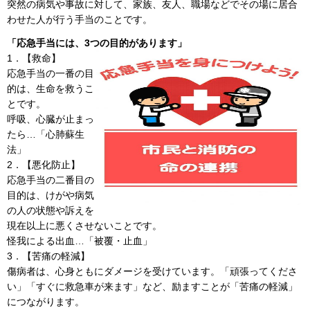
突然の病気や事故に対して、家族、友人、職場などでその場に居合
わせた人が行う手当のことです。
「応急手当には、3つの目的があります」
1．【救命】
応急手当の一番の目
的は、生命を救うこ
とです。
呼吸、心臓が止まっ
たら…「心肺蘇生
法」
2．【悪化防止】
応急手当の二番目の
目的は、けがや病気
の人の状態や訴えを
現在以上に悪くさせないことです。
怪我による出血…「被覆・止血」
3．【苦痛の軽減】
傷病者は、心身ともにダメージを受けています。「頑張ってくださ
い」「すぐに救急車が来ます」など、励ますことが「苦痛の軽減」
につながります。