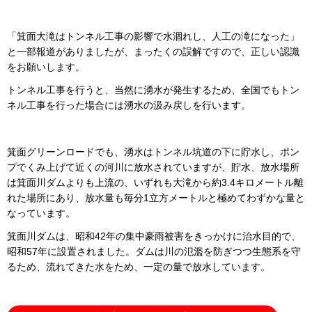
「箕面大滝はトンネル工事の影響で水涸れし、人工の滝になった」
と一部報道がありましたが、まったくの誤解ですので、正しい認識
をお願いします。
トンネル工事を行うと、当然に湧水が発生するため、全国でもトン
ネル工事を行った場合には湧水の汲み戻しを行います。
箕面グリーンロードでも、湧水はトンネル坑道の下に貯水し、ポン
プでくみ上げて近くの河川に放水されていますが、貯水、放水場所
は箕面川ダムよりも上流の、いずれも大滝から約3.4キロメートル離
れた場所にあり、放水量も毎分1立方メートルと極めてわずかな量と
なっています。
箕面川ダムは、昭和42年の集中豪雨被害をきっかけに治水目的で、
昭和57年に設置されました。ダムは川の氾濫を防ぎつつ生態系を守
るため、流れてきた水をため、一定の量で放水しています。