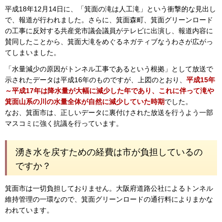
平成18年12月14日に、「箕面の滝は人工滝」という衝撃的な見出し
で、報道が行われました。さらに、箕面森町、箕面グリーンロード
の工事に反対する共産党市議会議員がテレビに出演し、報道内容に
賛同したことから、箕面大滝をめぐるネガティブなうわさが広がっ
てしまいました。
「水量減少の原因がトンネル工事であるという根拠」として放送で
示されたデータは平成16年のものですが、上図のとおり、
平成15年
～平成17年は降水量が大幅に減少した年であり、これに伴って滝や
箕面山系の川の水量全体が自然に減少していた時期
でした。
なお、箕面市は、正しいデータに裏付けされた放送を行うよう一部
マスコミに強く抗議を行っています。
湧き水を戻すための経費は市が負担しているの
ですか？
箕面市は一切負担しておりません。大阪府道路公社によるトンネル
維持管理の一環なので、箕面グリーンロードの通行料によりまかな
われています。