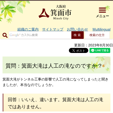
大阪府箕面市 
メニュー
組織のご案内
サイトマップ
お問い合わせ
Multilingual
検索の仕方
更新日：2023年8月30日
質問：箕面大滝は人工の滝なのですか？
箕面大滝がトンネル工事の影響で人工の滝になってしまったと聞き
ましたが、本当なのでしょうか。
回答：いいえ、違います。箕面大滝は人工の滝
ではありません。