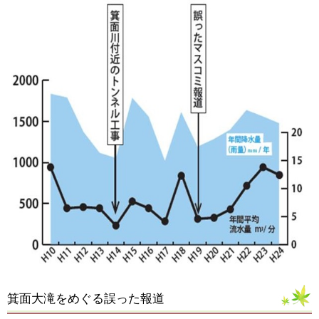
箕面大滝をめぐる誤った報道