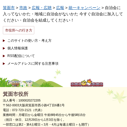
箕面市
>
市政
>
広報・広聴
>
広報
>
統一キャンペーン
> 自治会に
入ってないかた・地域に自治会がないかた 今すぐ自治会に加入して
ください・自治会を結成してください！
市役所への行き方
このサイトの使い方・考え方
個人情報保護
RSS配信について
メールアドレスに関する注意事項
箕面市役所
法人番号：1000020272205
〒562-0003大阪府箕面市西小路4丁目6番1号
電話：072-723-2121（代表）
業務時間：月曜日から金曜日 午前8時45分から午後5時15分
（祝日・休日、12月29日から1月3日を除く。
一部窓口は第2・第4土曜日＜3月・4月は毎週土曜日＞も開庁）