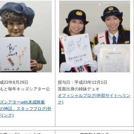
成22年8月29日
授与日：平成23年12月1日
もと毎年キッズシアター公
箕面出身の姉妹デュオ
オフィシャルブログ(外部サイトへリン
ズシアターwith末成映薫
ク)
の神話」スタッフブログ(外
リンク)