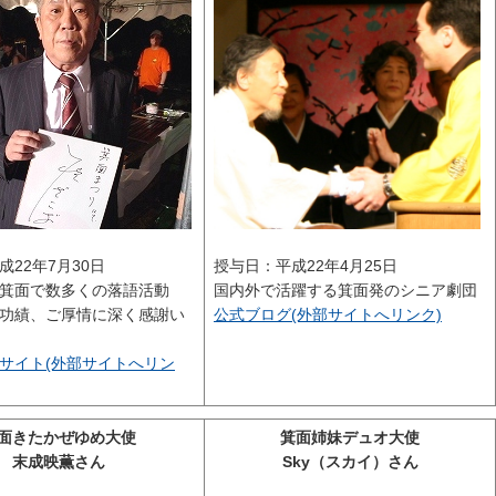
成22年7月30日
授与日：平成22年4月25日
箕面で数多くの落語活動
国内外で活躍する箕面発のシニア劇団
功績、ご厚情に深く感謝い
公式ブログ(外部サイトへリンク)
サイト(外部サイトへリン
面きたかぜゆめ大使
箕面姉妹デュオ大使
末成映薫さん
Sky（スカイ）さん