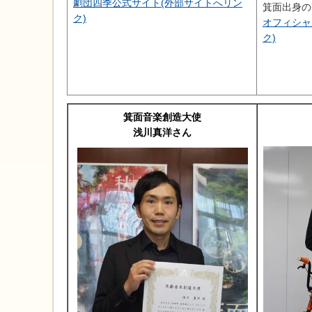
劇団四季公式サイト(外部サイトへリン
箕面出身の
ク)
オフィシャ
ク)
箕面音楽創造大使
浅川真洋さん