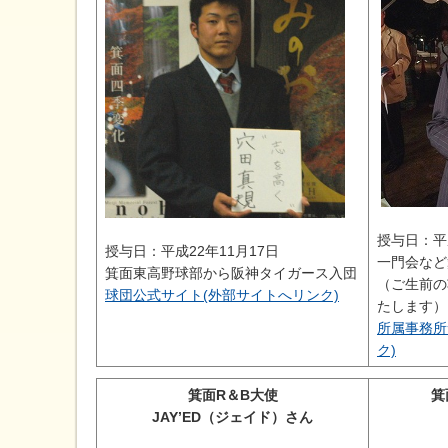
授与日：平
授与日：平成22年11月17日
一門会など
箕面東高野球部から阪神タイガース入団
（ご生前の
球団公式サイト(外部サイトへリンク)
たします）
所属事務所
ク)
箕面R＆B大使
箕
JAY’ED（ジェイド）さん