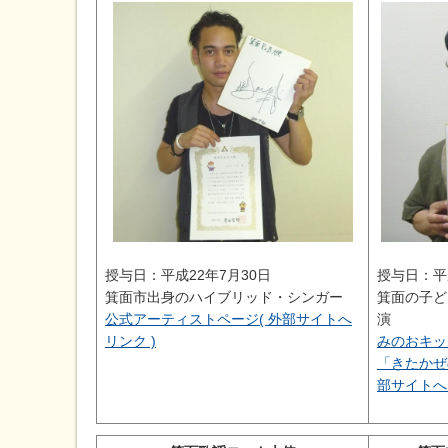
授与日：平成22年7月30日
授与日：平
箕面市出身のハイブリッド・シンガー
箕面の子ど
公式アーティストページ( 外部サイトへ
演
リンク )
みのおキッ
「きたかぜ
部サイトへ