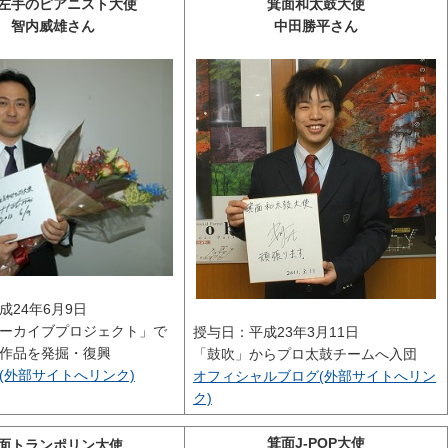
左手のピアニスト大使
箕面和太鼓大使
智内威雄さん
中田勝平さん
成24年6月9日
ーカイブプロジェクト」で
授与日：平成23年3月11日
作品を発掘・復興
「鼓吹」からプロ太鼓チームへ入団
(外部サイトへリンク)
オフィシャルブログ(外部サイトへリン
ク)
箕面J-POP大使
面トランポリン大使