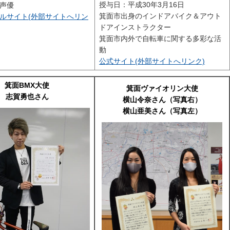
授与日：平成30年3月16日
声優
箕面市出身のインドアバイク＆アウト
ルサイト(外部サイトへリン
ドアインストラクター
箕面市内外で自転車に関する多彩な活
動
公式サイト(外部サイトへリンク)
箕面BMX大使
箕面ヴァイオリン大使
志賀勇也さん
横山令奈さん（写真右）
横山亜美さん（写真左）