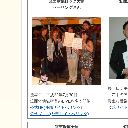
箕面歌謡ロック大使
箕面
セーリングさん
授与日：平
「左手のア
授与日：平成22年7月30日
貴重な音楽
箕面で地域密着のLIVEを多く開催
公式サイト
公式HP(外部サイトへリンク)
公式ブログ(外部サイトへリンク)
箕面歌姫大使
箕