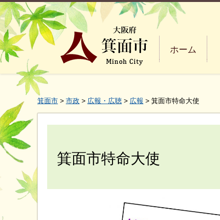
ホーム
箕面市
>
市政
>
広報・広聴
>
広報
> 箕面市特命大使
箕面市特命大使