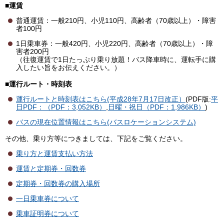
■運賃
普通運賃：一般210円、小児110円、高齢者（70歳以上）・障害
者100円
1日乗車券：一般420円、小児220円、高齢者（70歳以上）・障
害者200円
（往復運賃で1日たっぷり乗り放題！バス降車時に、運転手に購
入したい旨をお伝えください。）
■運行ルート・時刻表
運行ルートと時刻表はこちら(平成28年7月17日改正）
(PDF版:
平
日PDF：（PDF：3,052KB）
,
日曜・祝日（PDF：1,986KB）
)
バスの現在位置情報はこちら(バスロケーションシステム)
その他、乗り方等につきましては、下記をご覧ください。
乗り方と運賃支払い方法
運賃と定期券・回数券
定期券・回数券の購入場所
一日乗車券について
乗車証明券について