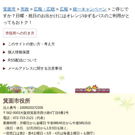
箕面市
>
市政
>
広報・広聴
>
広報
>
統一キャンペーン
> ご存じで
すか？日曜・祝日のお出かけにはオレンジゆずるバスのご利用がと
ってもおトク！
市役所への行き方
このサイトの使い方・考え方
個人情報保護
RSS配信について
メールアドレスに関する注意事項
箕面市役所
法人番号：1000020272205
〒562-0003大阪府箕面市西小路4丁目6番1号
電話：072-723-2121（代表）
業務時間：月曜日から金曜日 午前8時45分から午後5時15分
（祝日・休日、12月29日から1月3日を除く。
一部窓口は第2・第4土曜日＜3月・4月は毎週土曜日＞も開庁）