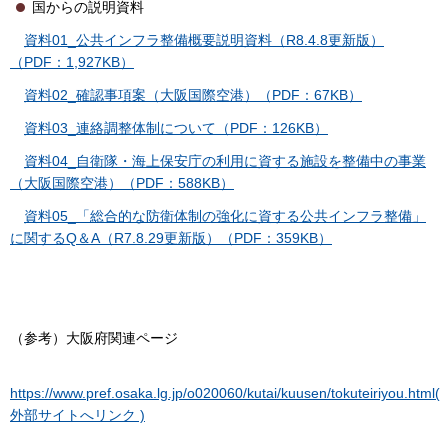
国からの説明資料
資料01_公共インフラ整備概要説明資料（R8.4.8更新版）
（PDF：1,927KB）
資料02_確認事項案（大阪国際空港）（PDF：67KB）
資料03_連絡調整体制について（PDF：126KB）
資料04_自衛隊・海上保安庁の利用に資する施設を整備中の事業
（大阪国際空港）（PDF：588KB）
資料05_「総合的な防衛体制の強化に資する公共インフラ整備」
に関するQ＆A（R7.8.29更新版）（PDF：359KB）
（参考）大阪府関連ページ
https://www.pref.osaka.lg.jp/o020060/kutai/kuusen/tokuteiriyou.html(
外部サイトへリンク )