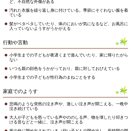
ど、不自然な外傷がある
汚れた衣服を繰り返し身に付けている。季節にそぐわない服を着
ている
髪がベタベタしていたり、体のにおいが気になるなど、お風呂に
入っていないようすがうかがえる
行動や言動
小学生までの子どもが夜遅くまで遊んでいたり、家に帰りたがら
ない
いつも親の顔色をうかがっており、親に対しておびえている
小学生までの子どもが性行為のまねごとをする
家庭でのようす
悲鳴のような突然の泣き声や、激しい泣き声が聞こえる。一晩中
泣き続けている
大人が子どもを怒っている声やののしる声、物を壊したり叩きつ
ける音などと一緒に、泣き声が聞こえる
家の外に閉め出されている（幼い子どもの閉め出し、長時間の閉