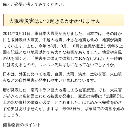
備えが必要か考えてみてください。
大規模災害はいつ起きるかわかりません
2011年3月11日、東日本大震災がありました。日本では、そのほか
にも阪神淡路大震災、中越大地震、小さな地震も含め、地震が頻発
しています。また、今年は8月、9月、10月と台風が接近し例年を上
回る記録となり地震以外でも大きな被害がありました。地震や台風
の話を聞くと、「災害用に備えて備蓄しておかなければ」と一時的
には考えるものの、ついつい先延ばしになってないでしょうか。
日本は、外国に比べて地震、台風、大雨、洪水、土砂災害、火山噴
火などの自然災害が発生しやすいと言われています。
府が発表した「南海トラフ巨大地震による被害想定」でも、大災害
が起きると広範囲にわたる被害が発生し、家庭の備蓄は「1週間分以
上の水や食料の備蓄が必要」とされました。はじめから完璧をめざ
す必要はありませんが、まずは「最低3日分」は家庭での備蓄を始め
ましょう。
備蓄物資のポイント