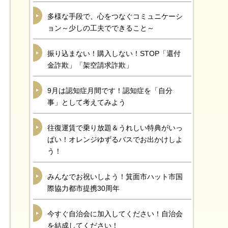
多様な手段で、心をつなぐコミュニケーシ
ョン～少しの工夫でできること～
振り込まない！購入しない！STOP「還付
金詐欺」「架空請求詐欺」
9月は認知症月間です！認知症を「自分
事」として考えてみよう
往復運賃で乗り放題＆うれしい特典がいっ
ぱい！オレンジゆずるバスでお出かけしよ
う！
みんなでお祝いしよう！箕面市ハット市国
際協力都市提携30周年
今すぐ自治会に加入してください！自治会
を結成してください！