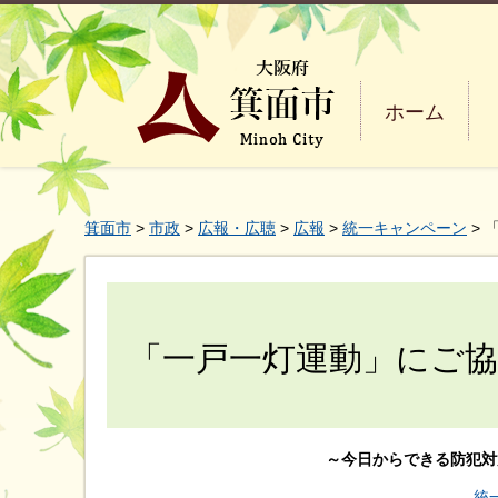
ホーム
箕面市
>
市政
>
広報・広聴
>
広報
>
統一キャンペーン
> 
「一戸一灯運動」にご
～今日からできる防犯対
統