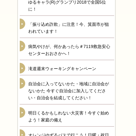
ゆるキャラ(R)グランプリ2018で全国5位
に！
「振り込め詐欺」に注意！今、箕面市が狙
われています！
病気やけが、何かあったら＃7119救急安心
センターおおさかへ！
滝道週末ウォーキングキャンペーン
自治会に入ってないかた・地域に自治会が
ないかた 今すぐ自治会に加入してくださ
い・自治会を結成してください！
明日くるかもしれない大災害！今すぐ始め
よう！家庭の備え
オレンジゆずるバスで行こう！日曜・祝日