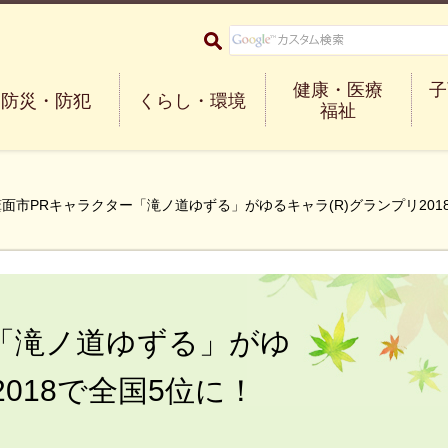
大阪府箕面市 Minoh City
健康・医療
子
防災・防犯
くらし・環境
福祉
箕面市PRキャラクター「滝ノ道ゆずる」がゆるキャラ(R)グランプリ201
「滝ノ道ゆずる」がゆ
2018で全国5位に！