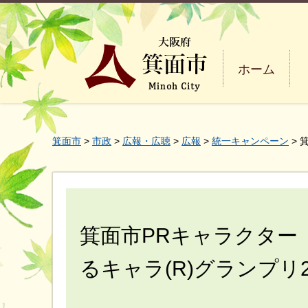
ホーム
箕面市
>
市政
>
広報・広聴
>
広報
>
統一キャンペーン
> 
箕面市PRキャラクター
るキャラ(R)グランプリ