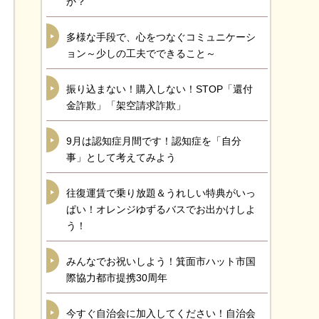
か？
多様な手段で、心をつなぐコミュニケーシ
ョン～少しの工夫でできること～
振り込まない！購入しない！STOP「還付
金詐欺」「架空請求詐欺」
9月は認知症月間です！認知症を「自分
事」として考えてみよう
往復運賃で乗り放題＆うれしい特典がいっ
ぱい！オレンジゆずるバスでお出かけしよ
う！
みんなでお祝いしよう！箕面市ハット市国
際協力都市提携30周年
今すぐ自治会に加入してください！自治会