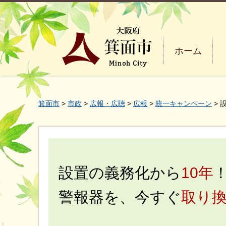
ホーム
箕面市
>
市政
>
広報・広聴
>
広報
>
統一キャンペーン
> 
設置の義務化から
10年
警報器を、今すぐ
取り