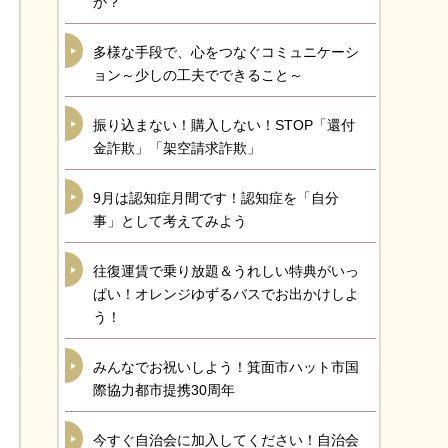
か？
多様な手段で、心をつなぐコミュニケーシ
ョン～少しの工夫でできること～
振り込まない！購入しない！STOP「還付
金詐欺」「架空請求詐欺」
9月は認知症月間です！認知症を「自分
事」として考えてみよう
往復運賃で乗り放題＆うれしい特典がいっ
ぱい！オレンジゆずるバスでお出かけしよ
う！
みんなでお祝いしよう！箕面市ハット市国
際協力都市提携30周年
今すぐ自治会に加入してください！自治会