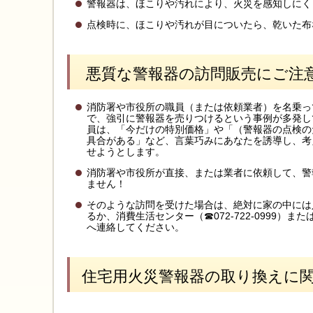
警報器は、ほこりや汚れにより、火災を感知しにく
点検時に、ほこりや汚れが目についたら、乾いた布
悪質な警報器の訪問販売にご注
消防署や市役所の職員（または依頼業者）を名乗っ
で、強引に警報器を売りつけるという事例が多発し
員は、「今だけの特別価格」や「（警報器の点検の
具合がある」など、言葉巧みにあなたを誘導し、考
せようとします。
消防署や市役所が直接、または業者に依頼して、警
ません！
そのような訪問を受けた場合は、絶対に家の中には
るか、消費生活センター（☎072-722-0999）または
へ連絡してください。
住宅用火災警報器の取り換えに関