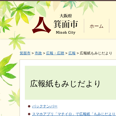
ホーム
箕面市
>
市政
>
広報・広聴
>
広報
> 広報紙もみじだより
広報紙もみじだより
バックナンバー
スマホアプリ「マチイロ」で広報紙「もみじだより